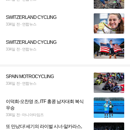
SWITZERLAND CYCLING
334일 전
연합뉴스
SWITZERLAND CYCLING
334일 전
연합뉴스
SPAIN MOTROCYCLING
334일 전
연합뉴스
이덕희-오찬영 조, ITF 홍콩 남자대회 복식
우승
334일 전
마니아타임즈
또 만났다! 세기의 라이벌 시너-알카라스,