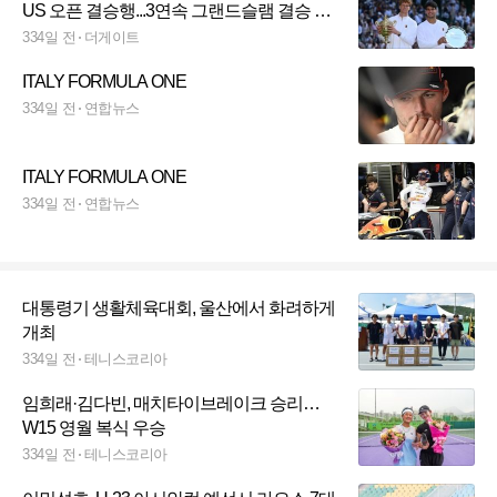
US 오픈 결승행...3연속 그랜드슬램 결승 맞
대결 성사 [스춘 테니스]
334일 전
더게이트
ITALY FORMULA ONE
334일 전
연합뉴스
ITALY FORMULA ONE
334일 전
연합뉴스
대통령기 생활체육대회, 울산에서 화려하게
개최
334일 전
테니스코리아
임희래·김다빈, 매치타이브레이크 승리…
W15 영월 복식 우승
334일 전
테니스코리아