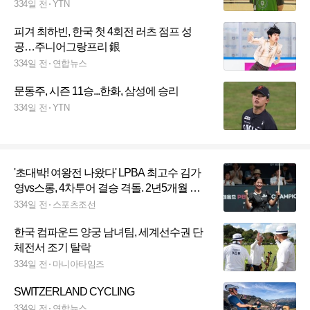
334일 전
YTN
피겨 최하빈, 한국 첫 4회전 러츠 점프 성
공…주니어그랑프리 銀
334일 전
연합뉴스
문동주, 시즌 11승...한화, 삼성에 승리
334일 전
YTN
'초대박! 여왕전 나왔다' LPBA 최고수 김가
영vs스롱, 4차투어 결승 격돌. 2년5개월 만
에 빅매치 성사
334일 전
스포츠조선
한국 컴파운드 양궁 남녀팀, 세계선수권 단
체전서 조기 탈락
334일 전
마니아타임즈
SWITZERLAND CYCLING
334일 전
연합뉴스