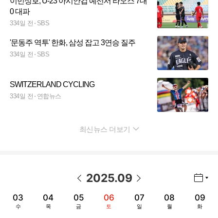
이민성호, U-23 아시안컵 예선서 라오스 7대
0 대파
334일 전
SBS
'문동주 역투' 한화, 삼성 잡고 3연승 질주
334일 전
SBS
SWITZERLAND CYCLING
334일 전
연합뉴스
최신뉴스 더보기
펼치기
2025
.
09
년월 선택 열기/닫기
이전 날짜
다음 날짜
03
04
05
06
07
08
09
수
목
금
토
일
월
화