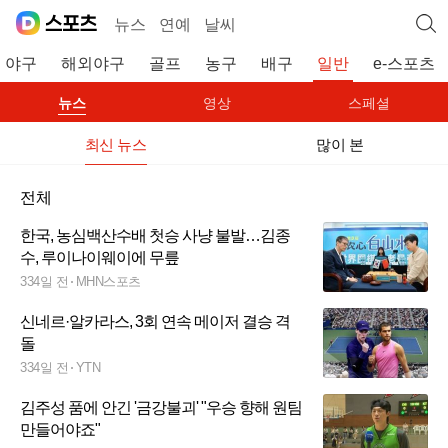
뉴스
연예
날씨
야구
해외야구
골프
농구
배구
일반
e-스포츠
뉴스
영상
스페셜
최신 뉴스
많이 본
전체
한국, 농심백산수배 첫승 사냥 불발…김종
수, 루이나이웨이에 무릎
334일 전
MHN스포츠
신네르·알카라스, 3회 연속 메이저 결승 격
돌
334일 전
YTN
김주성 품에 안긴 '금강불괴' "우승 향해 원팀
만들어야죠"