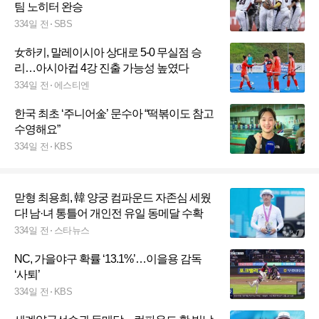
팀 노히터 완승
334일 전
SBS
女하키, 말레이시아 상대로 5-0 무실점 승
리…아시아컵 4강 진출 가능성 높였다
334일 전
에스티엔
한국 최초 ‘주니어金’ 문수아 “떡볶이도 참고
수영해요”
334일 전
KBS
맏형 최용희, 韓 양궁 컴파운드 자존심 세웠
다! 남·녀 통틀어 개인전 유일 동메달 수확
334일 전
스타뉴스
NC, 가을야구 확률 ‘13.1%’…이을용 감독
‘사퇴’
334일 전
KBS