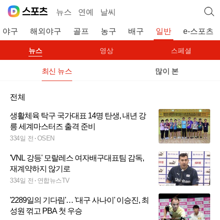
뉴스
연예
날씨
야구
해외야구
골프
농구
배구
일반
e-스포츠
뉴스
영상
스페셜
최신 뉴스
많이 본
전체
생활체육 탁구 국가대표 14명 탄생, 내년 강
릉 세계마스터즈 출격 준비
334일 전
OSEN
'VNL 강등' 모랄레스 여자배구대표팀 감독,
재계약하지 않기로
334일 전
연합뉴스TV
'2289일의 기다림'… '대구 사나이' 이승진, 최
성원 꺾고 PBA 첫 우승