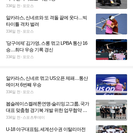
334일 전
포모스
알카라스, 신네르와 또 격돌 끝에 웃다…빅
타이틀 격차 벌려
334일 전
포모스
'당구여제' 김가영, 스롱 꺾고 LPBA 통산 16
승…최다 우승 기록 경신
334일 전
포모스
알카라스, 신네르 꺾고 US오픈 제패…통산
메이저 6번째 우승
334일 전
포모스
봅슬레이스켈레톤연맹-슬리밍고그룹, 국가
대표 맞춤형 경기복 개발 위한 업무협약 체
결
334일 전
스포츠투데이
U-18 야구대표팀, 세계선수권 이탈리아전