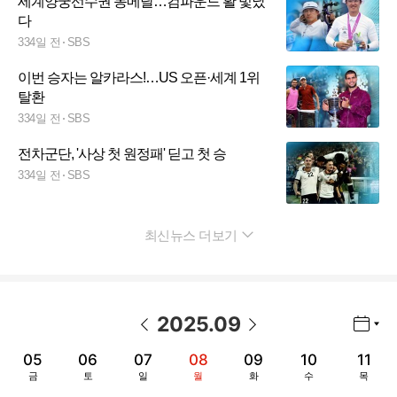
세계양궁선수권 동메달…컴파운드 활 빛났
다
334일 전
SBS
이번 승자는 알카라스!…US 오픈·세계 1위
탈환
334일 전
SBS
전차군단, '사상 첫 원정패' 딛고 첫 승
334일 전
SBS
최신뉴스 더보기
펼치기
2025
.
09
년월 선택 열기/닫기
이전 날짜
다음 날짜
05
06
07
08
09
10
11
금
토
일
월
화
수
목