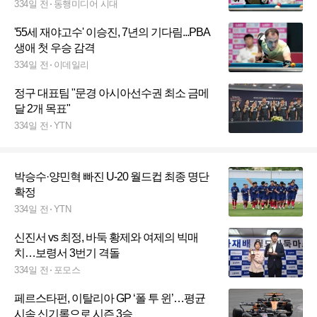
334일 전
동행미디어 시대
'55세 재야고수' 이승진, 7년의 기다림...PBA
생애 첫 우승 감격
334일 전
이데일리
정구 대표팀 "문경 아시아선수권 최소 금메
달 2개 목표"
334일 전
YTN
박승수·양민혁 빠진 U-20 월드컵 최종 명단
확정
334일 전
YTN
신진서 vs 최정, 바둑 황제와 여제의 빅매
치…보령서 3번기 격돌
334일 전
포모스
페르스타펀, 이탈리아 GP ‘폴 투 윈’…평균
시속 신기록으로 시즌 3승