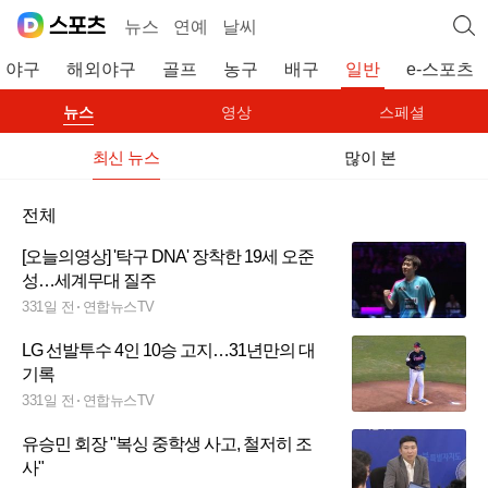
뉴스
연예
날씨
야구
해외야구
골프
농구
배구
일반
e-스포츠
뉴스
영상
스페셜
최신 뉴스
많이 본
전체
[오늘의영상] '탁구 DNA' 장착한 19세 오준
성…세계무대 질주
331일 전
연합뉴스TV
LG 선발투수 4인 10승 고지…31년만의 대
기록
331일 전
연합뉴스TV
유승민 회장 "복싱 중학생 사고, 철저히 조
사"