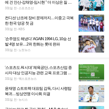
에 건 안산-강채영-임시현 " 더 이상은 질 수
없다…간절하게 했다"
331일 전
스포츠조선
컨디션 난조에 장비 문제까지…이중고 극복
한 한국 양궁 첫 금
331일 전
KBS
'손주영도 해냈다' AGAIN 1994 LG, 10승 선
발 4명 보유…2위 한화는 롯데 완파
331일 전
노컷뉴스
'스포츠도 AI 시대' 체육공단, 스포츠산업 종
사자 대상 인공지능 관련 교육 프로그램 운
영
331일 전
엑스포츠뉴스
윤재명 쇼트트랙 대표팀 감독, 다시 사령탑
복귀…빙상연맹 이사회 의결
331일 전
뉴시스