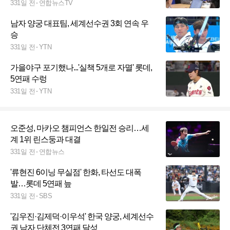
331일 전
연합뉴스TV
남자 양궁 대표팀, 세계선수권 3회 연속 우
승
331일 전
YTN
가을야구 포기했나...'실책 5개로 자멸' 롯데,
5연패 수렁
331일 전
YTN
오준성, 마카오 챔피언스 한일전 승리…세
계 1위 린스둥과 대결
331일 전
연합뉴스
'류현진 6이닝 무실점' 한화, 타선도 대폭
발…롯데 5연패 늪
331일 전
SBS
'김우진·김제덕·이우석' 한국 양궁, 세계선수
권 남자 단체전 3연패 달성