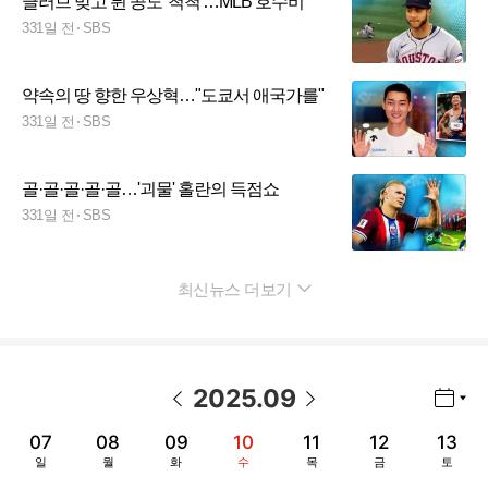
글러브 맞고 튄 공도 '척척'…MLB 호수비
331일 전
SBS
약속의 땅 향한 우상혁…"도쿄서 애국가를"
331일 전
SBS
골·골·골·골·골…'괴물' 홀란의 득점쇼
331일 전
SBS
최신뉴스 더보기
펼치기
2025
.
09
년월 선택 열기/닫기
이전 날짜
다음 날짜
07
08
09
10
11
12
13
일
월
화
수
목
금
토