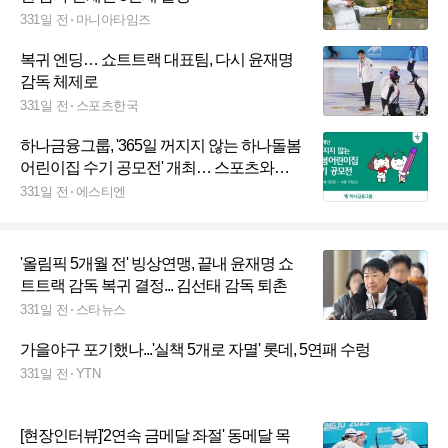
331일 전
마니아타임즈
복귀 엔딩… 쇼트트랙 대표팀, 다시 윤재명
감독 체제로
331일 전
스포츠한국
하나금융그룹, '365일 꺼지지 않는 하나돌봄
어린이집 수기 공모전' 개최… 스포츠와
ESG 실천까지 확장
331일 전
에스티엔
'올림픽 5개월 전' 빙상연맹, 끝내 윤재명 쇼
트트랙 감독 복귀 결정... 김선태 감독 퇴촌
331일 전
스타뉴스
가을야구 포기했나...'실책 5개로 자멸' 롯데, 5연패 수렁
331일 전
YTN
[현장인터뷰]'2연속 금메달 좌절' 동메달 목