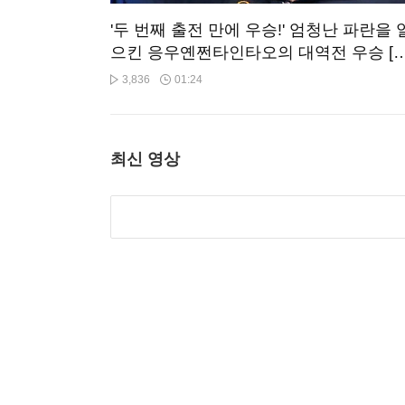
'두 번째 출전 만에 우승!' 엄청난 파란을 
으킨 응우옌쩐타인타오의 대역전 우승 [
스와이 PBA 챔피언십 2026]
3,836
01:24
최신 영상
'시원한 격파와 발차기'...무더위는 태권
날린다
1,501
02:02