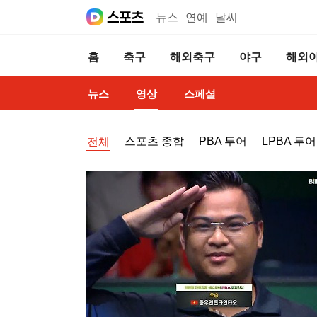
뉴스
연예
날씨
홈
축구
해외축구
야구
해외
뉴스
영상
스페셜
스포츠 종합
PBA 투어
LPBA 투어
전체