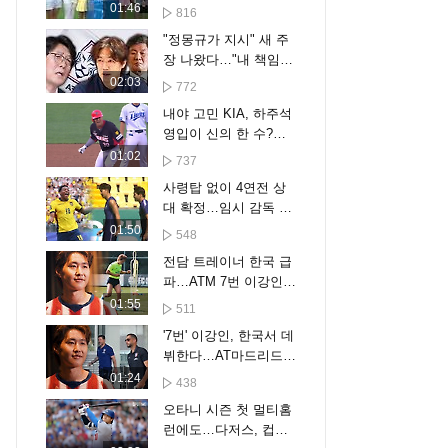
으로”
01:46
816
"정몽규가 지시" 새 주
장 나왔다…"내 책임
아니야" 결국
02:03
772
내야 고민 KIA, 하주석
영입이 신의 한 수?…
박찬호 떠난 유격수 자
01:02
737
리 채울까
사령탑 없이 4연전 상
대 확정…임시 감독 시
험대
01:50
548
전담 트레이너 한국 급
파…ATM 7번 이강인
'특급 관리'
01:55
511
'7번' 이강인, 한국서 데
뷔한다…AT마드리드
투어 명단 확정, 오늘
01:24
438
입국
오타니 시즌 첫 멀티홈
런에도…다저스, 컵스