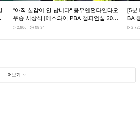
일
"아직 실감이 안 납니다" 응우옌쩐타인타오
[5분
에
우승 시상식 [에스와이 PBA 챔피언십 202
BA 
6]
2,866
08:34
2,72
더보기
도로
[HL] 사이그너 vs T.응우옌 [에스와이 PBA
챔피언십 2026]
1,430
26:17