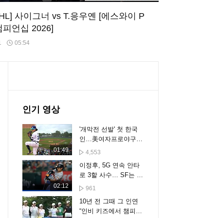
 HL] 사이그너 vs T.응우옌 [에스와이 P
챔피언십 2026]
1
05:54
인기 영상
'개막전 선발' 첫 한국
인…美여자프로야구
역사 쓴 김라경
01:49
4,553
이정후, 5G 연속 안타
로 3할 사수… SF는 텍
사스에 무득점 완패 [스
02:12
961
포타임#뉴스]
10년 전 그때 그 인연
“인비 키즈에서 챔피언