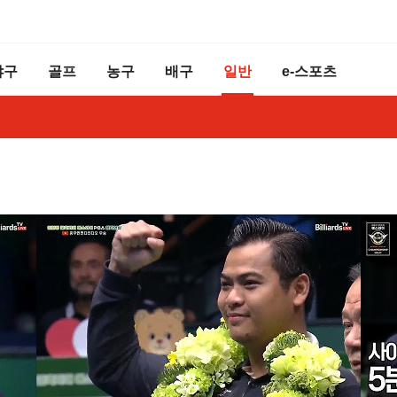
야구
골프
농구
배구
일반
e-스포츠