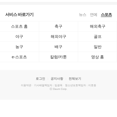
서비스 바로가기
뉴스
연예
스포츠
스포츠 홈
축구
해외축구
야구
해외야구
골프
농구
배구
일반
e-스포츠
칼럼/카툰
영상 홈
로그인
공지사항
전체보기
이용약관
·
기사배열책임자 : 임광욱
·
청소년보호책임자 : 이호원
ⓒ Daum Corp.