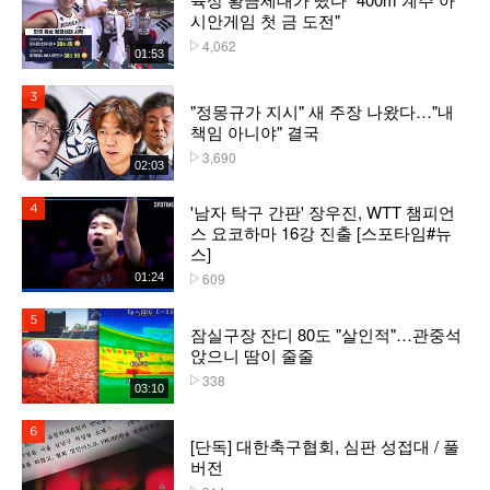
시안게임 첫 금 도전"
4,062
플레이수
01:53
3위
"정몽규가 지시" 새 주장 나왔다…"내
책임 아니야" 결국
3,690
플레이수
02:03
'남자 탁구 간판' 장우진, WTT 챔피언
4위
스 요코하마 16강 진출 [스포타임#뉴
스]
609
01:24
플레이수
5위
잠실구장 잔디 80도 "살인적"…관중석
앉으니 땀이 줄줄
338
플레이수
03:10
6위
[단독] 대한축구협회, 심판 성접대 / 풀
버전
플레이수