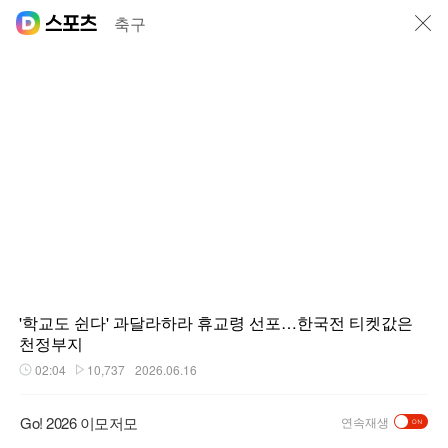
닫기
축구
'학교도 쉰다' 과달라하라 휴교령 선포…한국전 티켓값은
천정부지
02:04
10,737
2026.06.16
재생시간
플레이수
Go! 2026 이모저모
연속재생