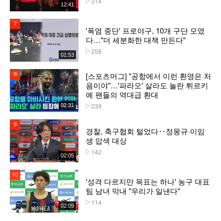
314
12:41
7위
'폭염 중단' 프로야구, 10개 구단 모였
다…"더 세분화한 대책 만든다"
258
플레이수
01:53
[스포츠머그] "공항에서 이런 환영은 처
8위
음이야"…'파라오' 살라도 놀란 튀르키
예 팬들의 역대급 환대
239
02:31
플레이수
9위
경찰, 축구협회 털었다‥정몽규·이임
생 압색 대상
142
플레이수
02:05
10위
'성격 다르지만 목표는 하나' 농구 대표
팀 남녀 막내 "우리가 일낸다"
114
플레이수
02:09