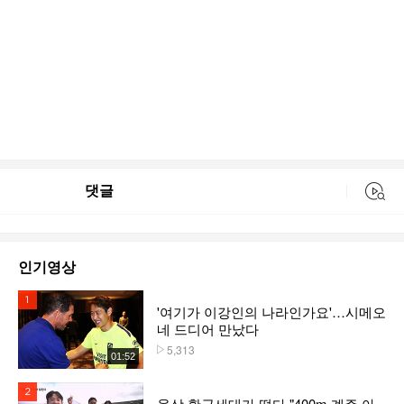
댓글
동영상 검색
인기영상
1위
'여기가 이강인의 나라인가요'…시메오
네 드디어 만났다
5,313
플레이수
01:52
2위
육상 황금세대가 떴다 "400m 계주 아