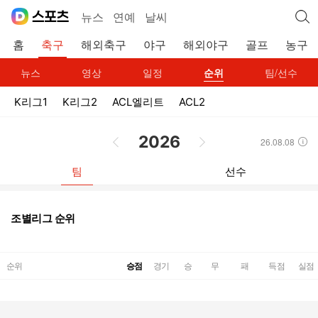
뉴스
연예
날씨
홈
축구
해외축구
야구
해외야구
골프
농구
뉴스
영상
일정
순위
팀/선수
K리그1
K리그2
ACL엘리트
ACL2
2026
26.08.08
이전 날짜
이전 날짜
도움말 열기
팀
선수
조별리그 순위
순위
팀명
순위
승점
경기
승
무
패
득점
실점