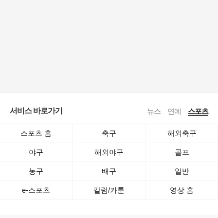
서비스 바로가기
뉴스
연예
스포츠
스포츠 홈
축구
해외축구
야구
해외야구
골프
농구
배구
일반
e-스포츠
칼럼/카툰
영상 홈
로그인
공지사항
전체보기
이용약관
·
기사배열책임자 : 임광욱
·
청소년보호책임자 : 이호원
ⓒ Daum Corp.