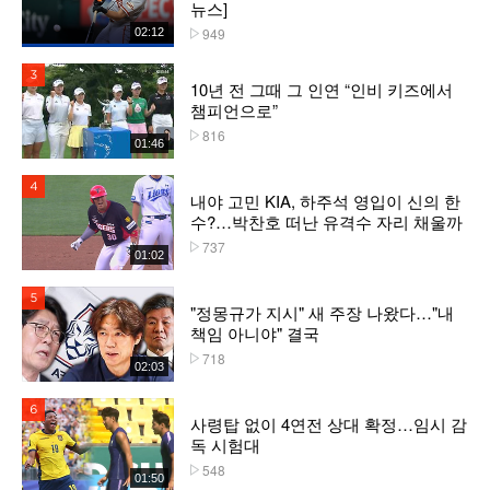
뉴스]
949
02:12
플레이수
3위
10년 전 그때 그 인연 “인비 키즈에서
챔피언으로”
816
플레이수
01:46
4위
내야 고민 KIA, 하주석 영입이 신의 한
수?…박찬호 떠난 유격수 자리 채울까
737
플레이수
01:02
5위
"정몽규가 지시" 새 주장 나왔다…"내
책임 아니야" 결국
718
플레이수
02:03
6위
사령탑 없이 4연전 상대 확정…임시 감
독 시험대
548
플레이수
01:50