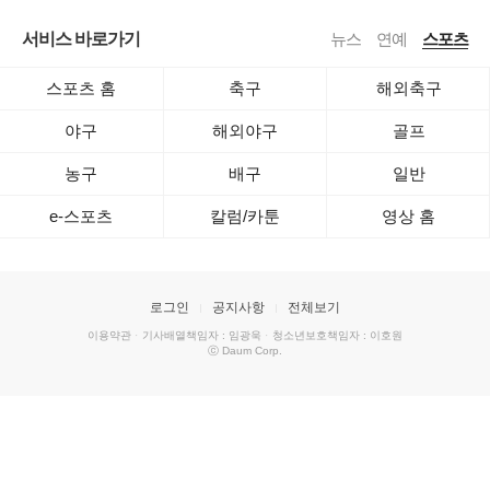
서비스 바로가기
뉴스
연예
스포츠
스포츠 홈
축구
해외축구
야구
해외야구
골프
농구
배구
일반
e-스포츠
칼럼/카툰
영상 홈
로그인
공지사항
전체보기
이용약관
·
기사배열책임자 : 임광욱
·
청소년보호책임자 : 이호원
ⓒ Daum Corp.