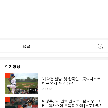
댓글
동영상 검색
인기영상
1위
'개막전 선발' 첫 한국인…美여자프로
야구 역사 쓴 김라경
4,542
플레이수
01:49
이정후, 5G 연속 안타로 3할 사수… S
2위
F는 텍사스에 무득점 완패 [스포타임#