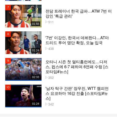
7위
전담 트레이너 한국 급파…ATM 7번 이
강인 '특급 관리'
511
플레이수
01:55
8위
'7번' 이강인, 한국서 데뷔한다…AT마
드리드 투어 명단 확정, 오늘 입국
438
플레이수
01:24
오타니 시즌 첫 멀티홈런에도…다저
9위
스, 컵스에 6-7 패하며 6연패 수렁 [스
포타임#뉴스]
352
02:33
플레이수
'남자 탁구 간판' 장우진, WTT 챔피언
10위
스 요코하마 16강 진출 [스포타임#뉴
스]
342
01:24
플레이수