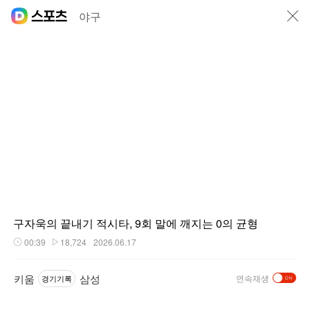
닫기
야구
구자욱의 끝내기 적시타, 9회 말에 깨지는 0의 균형
00:39
18,724
2026.06.17
재생시간
플레이수
키움
삼성
연속재생
경기기록