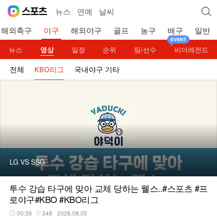
뉴스
연예
날씨
해외축구
야구
해외야구
골프
농구
배구
일반
뉴스
영상
일정
순위
팀/선수
비더레전드
전체
KBO리그
국내야구 기타
LG VS SSG
투수 강습 타구에 맞아 교체 당하는 웰스..#스포츠 #프
로야구#KBO #KBO리그
00:39
348
2026.08.05
재생시간
플레이수