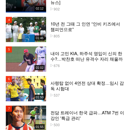
뉴스]
902
02:12
플레이수
4위
10년 전 그때 그 인연 “인비 키즈에서
챔피언으로”
805
플레이수
01:46
5위
내야 고민 KIA, 하주석 영입이 신의 한
수?…박찬호 떠난 유격수 자리 채울까
676
플레이수
01:02
6위
사령탑 없이 4연전 상대 확정…임시 감
독 시험대
537
플레이수
01:50
7위
전담 트레이너 한국 급파…ATM 7번 이
강인 '특급 관리'
500
플레이수
01:55