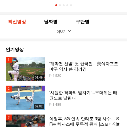
1
2
3
4
5
최신영상
날짜별
구단별
더보기
인기영상
1위
'개막전 선발' 첫 한국인…美여자프로
야구 역사 쓴 김라경
4,520
플레이수
01:49
2위
'시원한 격파와 발차기'...무더위는 태
권도로 날린다
1,489
플레이수
02:02
이정후, 5G 연속 안타로 3할 사수… S
3위
F는 텍사스에 무득점 완패 [스포타임#