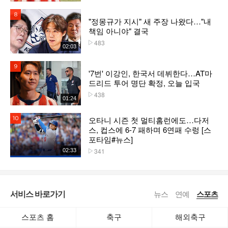
8위
"정몽규가 지시" 새 주장 나왔다…"내
책임 아니야" 결국
483
플레이수
02:03
9위
'7번' 이강인, 한국서 데뷔한다…AT마
드리드 투어 명단 확정, 오늘 입국
438
플레이수
01:24
오타니 시즌 첫 멀티홈런에도…다저
10위
스, 컵스에 6-7 패하며 6연패 수렁 [스
포타임#뉴스]
341
02:33
플레이수
서비스 바로가기
뉴스
연예
스포츠
스포츠 홈
축구
해외축구