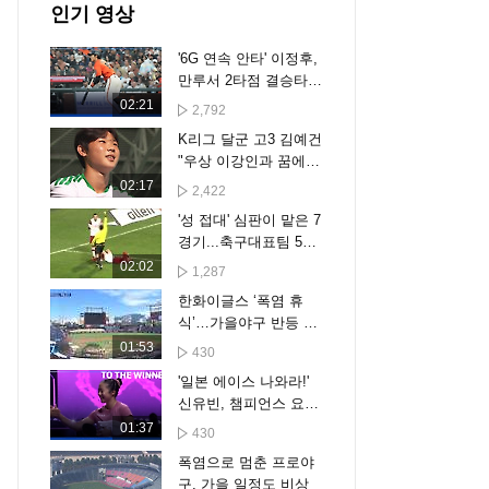
인기 영상
'6G 연속 안타' 이정후,
만루서 2타점 결승타
작렬...디트로이트에 5-
02:21
2,792
2 승리 [스포타임#뉴
K리그 달군 고3 김예건
스]
"우상 이강인과 꿈에서
만나요"
02:17
2,422
'성 접대' 심판이 맡은 7
경기...축구대표팀 5승
2무 '무패'
02:02
1,287
한화이글스 ‘폭염 휴
식’…가을야구 반등 기
회될까?
01:53
430
'일본 에이스 나와라!'
신유빈, 챔피언스 요코
하마 8강 진출 [스포타
01:37
430
임#뉴스]
폭염으로 멈춘 프로야
구, 가을 일정도 비상