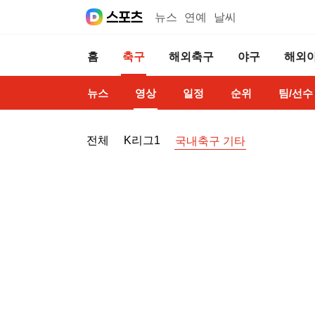
뉴스
연예
날씨
홈
축구
해외축구
야구
해외
뉴스
영상
일정
순위
팀/선수
전체
K리그1
국내축구 기타