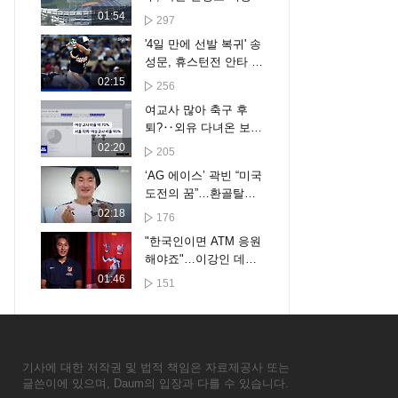
01:54
297
'4일 만에 선발 복귀' 송
성문, 휴스턴전 안타 활
약…샌디에이고는 3-6
02:15
256
패배 [스포타임#뉴스]
여교사 많아 축구 후
퇴?‥외유 다녀온 보고
서가
02:20
205
‘AG 에이스’ 곽빈 “미국
도전의 꿈”…환골탈태
의 비결도 공개
02:18
176
"한국인이면 ATM 응원
해야죠"…이강인 데뷔
전 임박
01:46
151
기사에 대한 저작권 및 법적 책임은 자료제공사 또는
글쓴이에 있으며, Daum의 입장과 다를 수 있습니다.