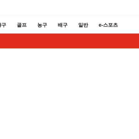
야구
골프
농구
배구
일반
e-스포츠