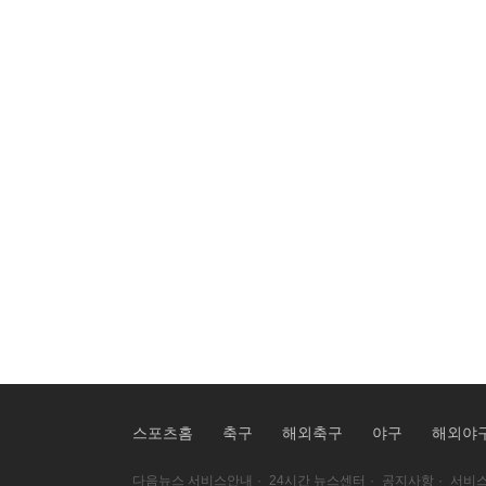
스포츠홈
축구
해외축구
야구
해외야
다음뉴스 서비스안내
·
24시간 뉴스센터
·
공지사항
·
서비스