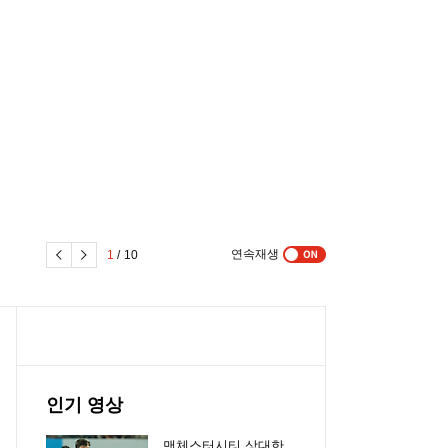
연속재생
1
/
10
인기 영상
맨체스터시티 상대한