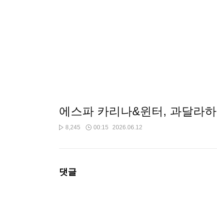
에스파 카리나&윈터, 과달라
8,245
00:15
2026.06.12
댓글