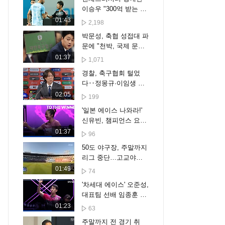
이승우 "300억 받는 선
수랑 같겠어요?"
01:43
2,198
박문성, 축협 성접대 파
문에 "천박, 국제 문제
비화될 수도"
01:37
1,071
경찰, 축구협회 털었
다‥정몽규·이임생 압
색 대상
02:05
199
'일본 에이스 나와라!'
신유빈, 챔피언스 요코
하마 8강 진출 [스포타
01:37
96
임#뉴스]
50도 야구장, 주말까지
리그 중단…고교야구·
골프도 곤혹
01:49
74
'차세대 에이스' 오준성,
대표팀 선배 임종훈 꺾
고 8강 진출 [스포타임
01:23
63
#뉴스]
주말까지 전 경기 취