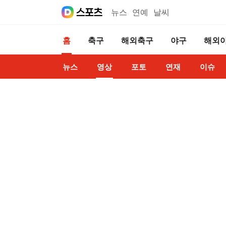
뉴스
연예
날씨
홈
축구
해외축구
야구
해외
뉴스
영상
포토
연재
이슈