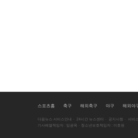
스포츠홈
축구
해외축구
야구
해외야
다음뉴스 서비스안내
·
24시간 뉴스센터
·
공지사항
·
서비스
기사배열책임자 : 임광욱
·
청소년보호책임자 : 이호원