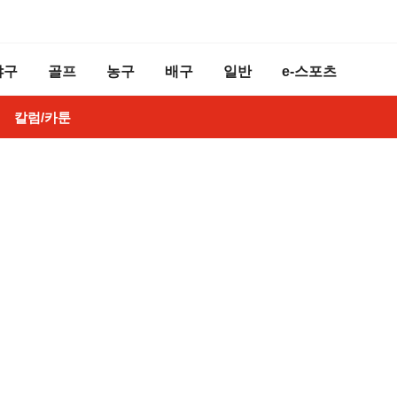
야구
골프
농구
배구
일반
e-스포츠
칼럼/카툰