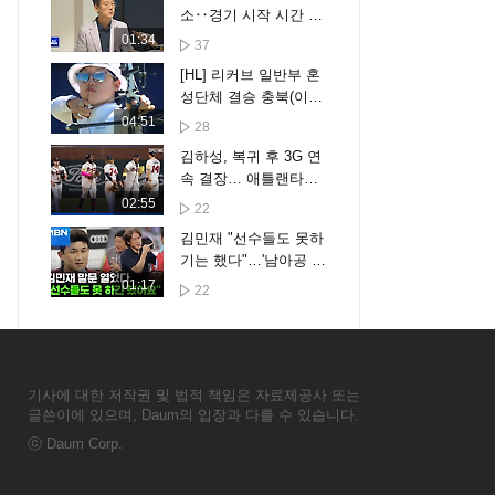
소‥경기 시작 시간 7
시로
01:34
37
[HL] 리커브 일반부 혼
성단체 결승 충북(이한
샘, 박수빈) vs 광주(이
04:51
28
승윤, 안산)
김하성, 복귀 후 3G 연
속 결장… 애틀랜타는
파죽의 8연승 [스포타
02:55
22
임#뉴스]
김민재 "선수들도 못하
기는 했다"…'남아공 졸
전' 평가 보니 [포크뉴
01:17
22
스]
기사에 대한 저작권 및 법적 책임은 자료제공사 또는
글쓴이에 있으며, Daum의 입장과 다를 수 있습니다.
ⓒ
Daum Corp.