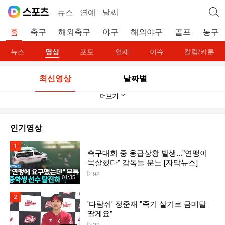
뉴스
연예
날씨
홈
축구
해외축구
야구
해외야구
골프
농구
뉴스
영상
포토
연재
이슈
칼럼/카툰
최신영상
날짜별
더보기
인기영상
1위
축구대회 중 응급상황 발생..."연맹이
묵살했다" 감독들 분노 [자막뉴스]
92
플레이수
01:35
2위
'다람쥐' 정준재 "죽기 살기로 금메달
딸게요"
22
플레이수