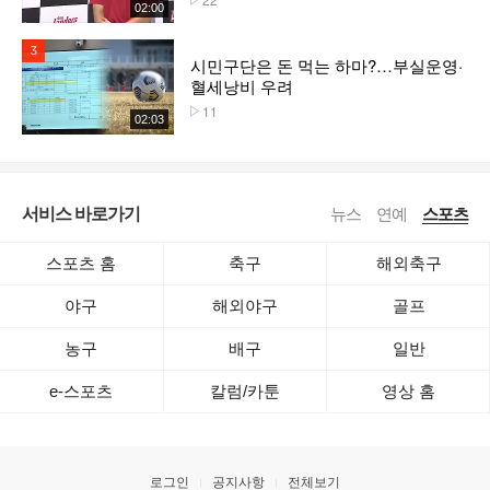
02:00
3위
시민구단은 돈 먹는 하마?…부실운영·
혈세낭비 우려
11
플레이수
02:03
서비스 바로가기
뉴스
연예
스포츠
스포츠 홈
축구
해외축구
야구
해외야구
골프
농구
배구
일반
e-스포츠
칼럼/카툰
영상 홈
로그인
공지사항
전체보기