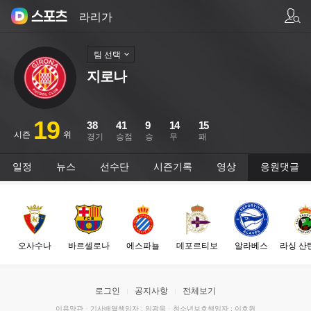
팀/선수 검색
라리가
팀 선택
지로나
19
38
41
9
14
15
시즌
위
경기
승점
승
무
패
일정
뉴스
선수단
시즌기록
영상
응원댓글
오사수나
바르셀로나
에스파뇰
데포르티보
알라베스
라싱 산
로그인
공지사항
전체보기
이용약관
·
기사배열책임자 : 임광욱
·
청소년보호책임자 : 이호원