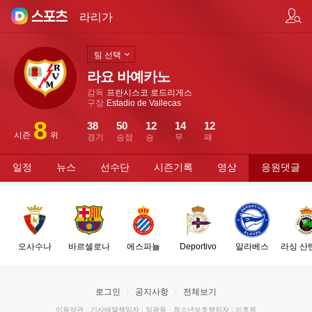
팀/선수 검색
라리가
팀 선택
라요 바예카노
감독
프란시스코 로드리게스
구장
Estadio de Vallecas
8
38
50
12
14
12
시즌
위
경기
승점
승
무
패
일정
뉴스
선수단
시즌기록
영상
응원댓글
오사수나
바르셀로나
에스파뇰
Deportivo
알라베스
라싱 산
로그인
공지사항
전체보기
이용약관
·
기사배열책임자 : 임광욱
·
청소년보호책임자 : 이호원