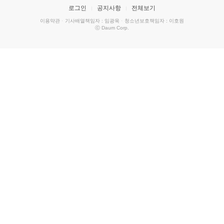
로그인
공지사항
전체보기
이용약관
·
기사배열책임자 : 임광욱
·
청소년보호책임자 : 이호원
ⓒ Daum Corp.