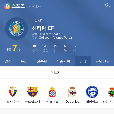
팀/선수 검색
라리가
팀 선택
헤타페 CF
감독
호세 보르달라스
구장
Coliseum Alfonso Perez
7
38
51
15
6
17
시즌
위
경기
승점
승
무
패
일정
뉴스
선수단
시즌기록
영상
응원댓글
더보기
오사수나
바르셀로나
에스파뇰
Deportivo
알라베스
라싱 산