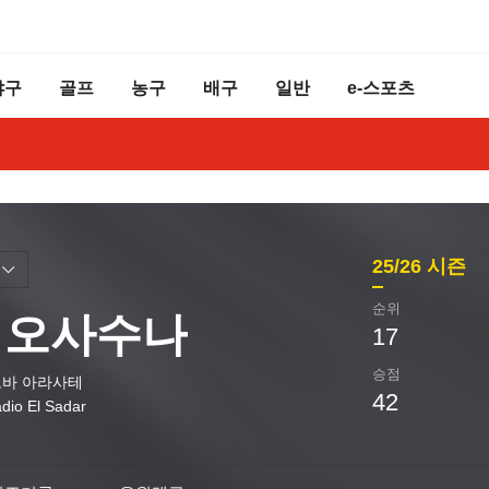
야구
골프
농구
배구
일반
e-스포츠
25/26
시즌
순위
A 오사수나
17
승점
바 아라사테
42
adio El Sadar