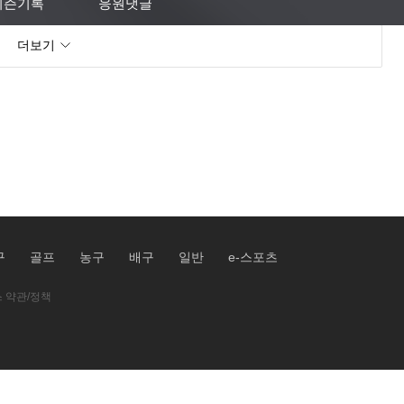
시즌기록
응원댓글
더보기
구
골프
농구
배구
일반
e-스포츠
 약관/정책