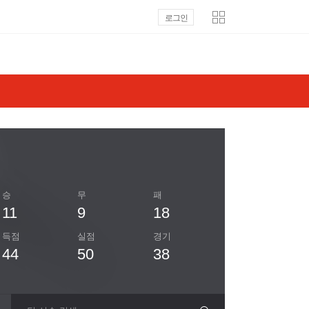
로그인
승
무
패
11
9
18
득점
실점
경기
44
50
38