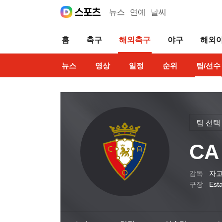
뉴스
연예
날씨
홈
축구
해외축구
야구
해외
뉴스
영상
일정
순위
팀/선수
팀 선택
C
감독
자고
구장
Est