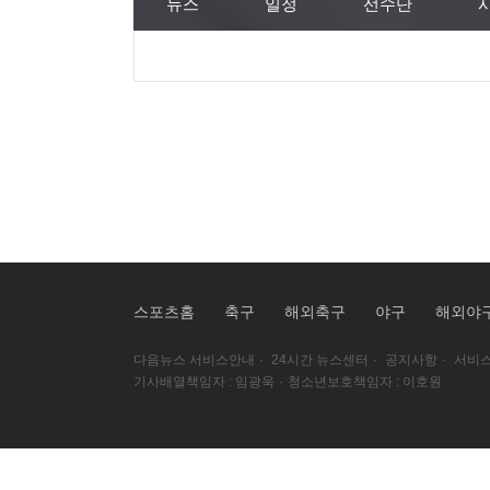
뉴스
일정
선수단
스포츠홈
축구
해외축구
야구
해외야
다음뉴스 서비스안내
·
24시간 뉴스센터
·
공지사항
·
서비스
기사배열책임자 : 임광욱
·
청소년보호책임자 : 이호원