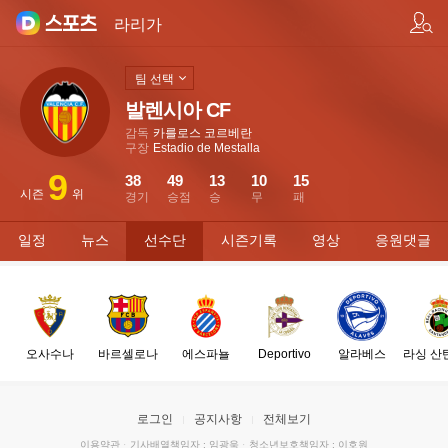
팀/선수 검색
라리가
팀 선택
발렌시아 CF
감독
카를로스 코르베란
구장
Estadio de Mestalla
9
38
49
13
10
15
시즌
위
경기
승점
승
무
패
일정
뉴스
선수단
시즌기록
영상
응원댓글
오사수나
바르셀로나
에스파뇰
Deportivo
알라베스
라싱 산
로그인
공지사항
전체보기
이용약관
·
기사배열책임자 : 임광욱
·
청소년보호책임자 : 이호원