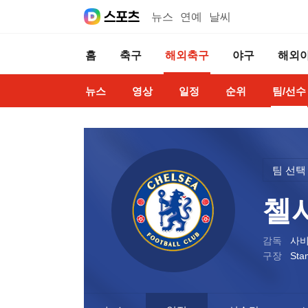
뉴스
연예
날씨
홈
축구
해외축구
야구
해외
뉴스
영상
일정
순위
팀/선수
팀 선택
첼
감독
사비
구장
Sta