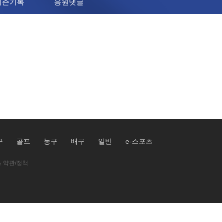
시즌기록
응원댓글
구
골프
농구
배구
일반
e-스포츠
 약관/정책