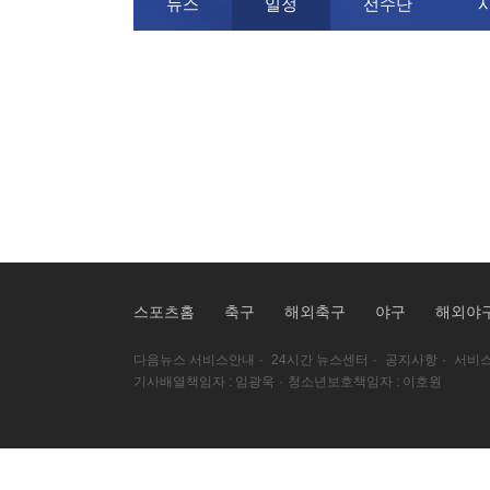
뉴스
일정
선수단
스포츠홈
축구
해외축구
야구
해외야
다음뉴스 서비스안내
·
24시간 뉴스센터
·
공지사항
·
서비스
기사배열책임자 : 임광욱
·
청소년보호책임자 : 이호원