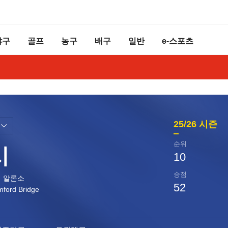
야구
골프
농구
배구
일반
e-스포츠
25/26
시즌
순위
시
10
승점
 알론소
52
mford Bridge