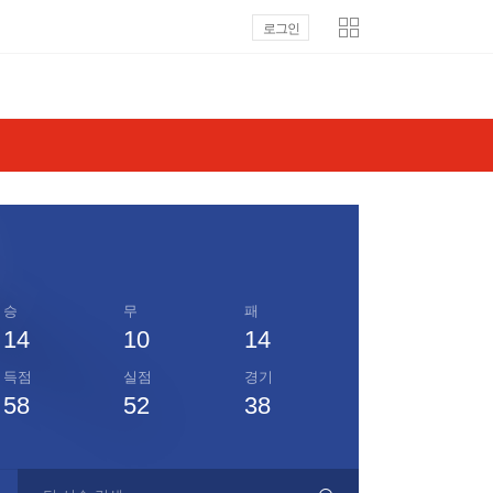
로그인
승
무
패
14
10
14
득점
실점
경기
58
52
38