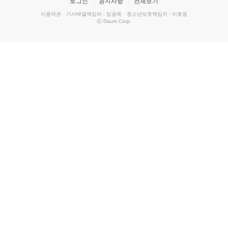
로그인
공지사항
전체보기
이용약관
·
기사배열책임자 : 임광욱
·
청소년보호책임자 : 이호원
ⓒ Daum Corp.