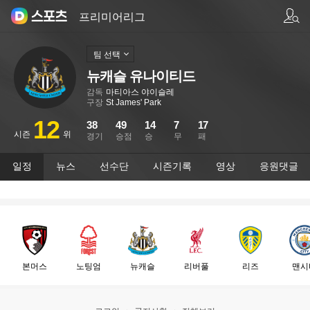
팀/선수 검색
프리미어리그
팀 선택
뉴캐슬 유나이티드
감독
마티아스 야이슬레
구장
St James' Park
12
38
49
14
7
17
시즌
위
경기
승점
승
무
패
일정
뉴스
선수단
시즌기록
영상
응원댓글
본머스
노팅엄
뉴캐슬
리버풀
리즈
맨시