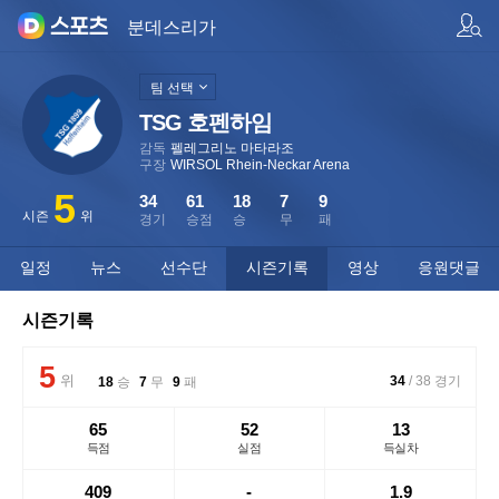
팀/선수 검색
분데스리가
팀 선택
TSG 호펜하임
감독
펠레그리노 마타라조
구장
WIRSOL Rhein-Neckar Arena
5
34
61
18
7
9
시즌
위
경기
승점
승
무
패
일정
뉴스
선수단
시즌기록
영상
응원댓글
시즌기록
5
위
34
/
38
경기
18
승
7
무
9
패
65
52
13
득점
실점
득실차
409
-
1.9