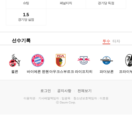
슈팅
페널티킥
경기당 득점
1.5
경기당 실점
선수기록
투수
타자
쾰른
바이에른 뮌헨
아우크스부르크
라이프치히
파더보른
프라이
로그인
공지사항
전체보기
이용약관
·
기사배열책임자 : 임광욱
·
청소년보호책임자 : 이호원
ⓒ Daum Corp.