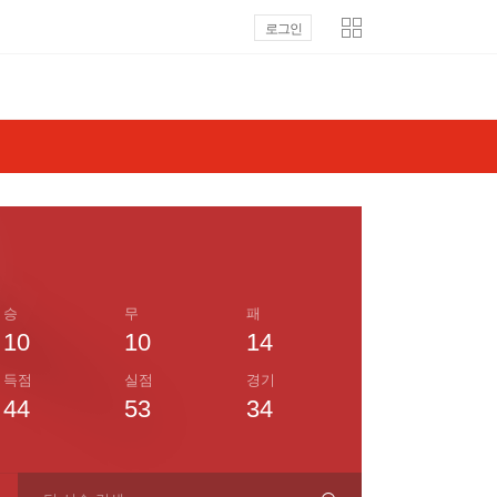
로그인
승
무
패
10
10
14
득점
실점
경기
44
53
34