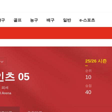
야구
골프
농구
배구
일반
e-스포츠
25/26
시즌
순위
츠 05
10
승점
 피셔
40
l Arena