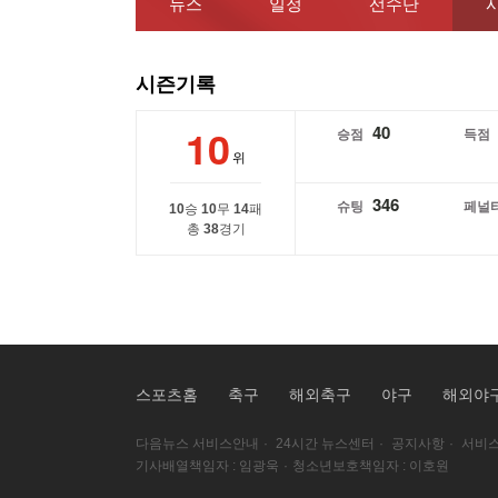
뉴스
일정
선수단
시즌기록
10
40
승점
득점
위
346
슈팅
페널
10
승
10
무
14
패
총
38
경기
스포츠홈
축구
해외축구
야구
해외야
다음뉴스 서비스안내
·
24시간 뉴스센터
·
공지사항
·
서비스
기사배열책임자 : 임광욱
·
청소년보호책임자 : 이호원