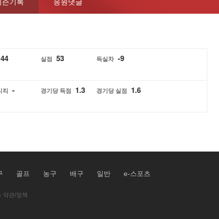
시즌기록
응원댓글
44
53
-9
실점
득실차
-
1.3
1.6
티킥
경기당 득점
경기당 실점
구
골프
농구
배구
일반
e-스포츠
 약관/정책