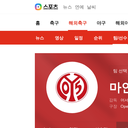
뉴스
연예
날씨
홈
축구
해외축구
야구
해외
뉴스
영상
일정
순위
팀/선수
팀 선택
마인
감독
어서
구장
Ope