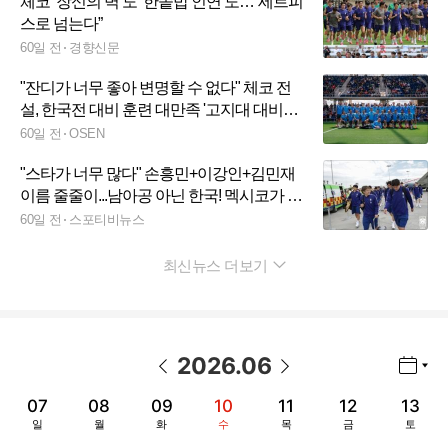
체코 ‘장신의 벽’도 ‘한솥밥 인연’도…“세트피
스로 넘는다”
60일 전
경향신문
"잔디가 너무 좋아 변명할 수 없다" 체코 전
설, 한국전 대비 훈련 대만족 '고지대 대비?
히트 트레이닝으로'
60일 전
OSEN
"스타가 너무 많다" 손흥민+이강인+김민재
이름 줄줄이...남아공 아닌 한국! 멕시코가 가
장 신경 쓰는 상대 등극
60일 전
스포티비뉴스
최신뉴스 더보기
펼치기
2026
.
06
년월 선택 열기/닫기
이전 날짜
다음 날짜
07
08
09
10
11
12
13
일
월
화
수
목
금
토