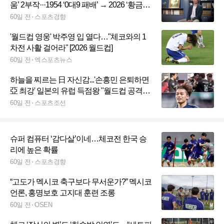
움’ 2부작···1954 ‘0대9 패배’ → 2026 ‘황금세
대’
60일 전
스포츠경향
'월드컵 영웅' 박주영 입 열다…"체코와의 1
차전 사활 걸어라" [2026 월드컵]
60일 전
엑스포츠뉴스
하늘을 찌르는 日 자신감...'손흥민 은퇴하면
亞 최강' 일본의 유럽 득점왕 "월드컵 공격수
A랭크", 조규성은 C등급, 루카쿠-히메네스
60일 전
스포츠조선
고작 B등급
슈퍼 컴퓨터 ‘감다살’이네…체코전 한국 승
리에 높은 확률
60일 전
스포츠경향
“고도가 멕시코 축구보다 무서운가?” 멕시코
언론, 홍명보호 고지대 훈련 조롱
60일 전
OSEN