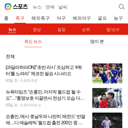
뉴스
연예
날씨
홈
축구
해외축구
야구
해외야구
골프
농구
뉴스
영상
일정
순위
팀/선수
최신 뉴스
많이 본
전체
[과달라하라ON]"'초반 러시' 조심하고 '4쿼
터'를 노려라" 체코전 필승 시나리오
60일 전
스포츠조선
뉴욕타임즈 “손흥민, 마지막 월드컵 될 수
도”…“홍명보호 이끌면서 전성기 모습 다시
보여주길 바라”
60일 전
스포티비뉴스
손흥민, 메시·호날두와 나란히 '레전드' 반열
에…디 애슬레틱 '월드컵 출전 200인 중 레