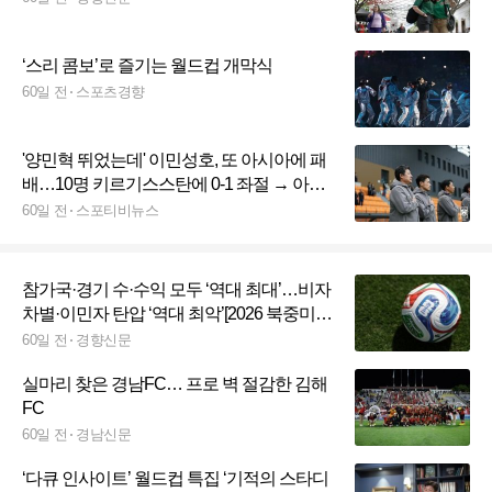
‘스리 콤보’로 즐기는 월드컵 개막식
60일 전
스포츠경향
'양민혁 뛰었는데' 이민성호, 또 아시아에 패
배…10명 키르기스스탄에 0-1 좌절 → 아시
아에 너무 많이 진다
60일 전
스포티비뉴스
참가국·경기 수·수익 모두 ‘역대 최대’…비자
차별·이민자 탄압 ‘역대 최악’[2026 북중미
월드컵]
60일 전
경향신문
실마리 찾은 경남FC… 프로 벽 절감한 김해
FC
60일 전
경남신문
‘다큐 인사이트’ 월드컵 특집 ‘기적의 스타디