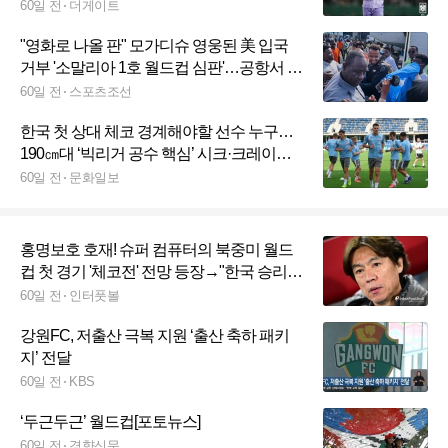
전드 15인' 선정
60일 전
더게이트
"영화로 나올 판" 모가디슈 영웅된 美 입국
거부 '소말리아 1호 월드컵 심판'…공항서 뜨
거운 환영, 2030년 월드컵 재도전 약속
60일 전
스포츠조선
한국 첫 상대 체코 경계해야할 선수 누구…
190㎝대 ‘빅리거 공수 핵심’ 시크·크레이치
경보
60일 전
문화일보
홍명보호 호재! 슈퍼 컴퓨터의 북중미 월드
컵 첫 경기 '체코전' 전망 등장→"한국 승리
가능성 42.9%"
60일 전
인터풋볼
강원FC, 저출산 극복 지원 ‘출산 축하 패키
지’ 전달
60일 전
KBS
‘두근두근’ 월드컵[포토뉴스]
60일 전
경향신문