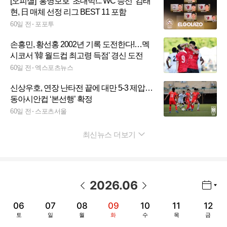
[오피셜] ‘홍명보호’ 초대박!...’WC 승선’ 김태
현, 日 매체 선정 리그 BEST 11 포함
60일 전
포포투
손흥민, 황선홍 2002년 기록 도전한다!…멕
시코서 '韓 월드컵 최고령 득점' 경신 도전
60일 전
엑스포츠뉴스
신상우호, 연장 난타전 끝에 대만 5-3 제압…
동아시안컵 ‘본선행’ 확정
60일 전
스포츠서울
최신뉴스 더보기
펼치기
2026
.
06
년월 선택 열기/닫기
이전 날짜
다음 날짜
06
07
08
09
10
11
12
토
일
월
화
수
목
금