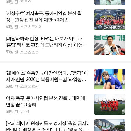
59일 전
포모스
'신상우호' 여자축구, 동아시안컵 본선 확
정…연장 접전 끝에 대만 5-3 제압
59일 전
스포츠투데이
[과달라하라 현장]"FIFA는 바보가 아니다"
'홈팀' 멕시코 판정 애드밴티지 예상, 이영표
"홍명보호 현실적 목표는 조 2위"
59일 전
스포츠조선
'韓 에이스' 손흥민→이강인 없다…"충격" 아
시아 전멸, 2026년 북중미월드컵 '파워랭킹'
깜짝 공개
59일 전
스포츠조선
여자 축구, 동아시안컵 본선 진출…대만에
연장 끝 5-3 승리
59일 전
뉴스1
[오피셜]이란 원정팬들도 경기장 '출입 금지',
8% 티켓 배정 취소 '논란'…FFIRI, '평등 원칙