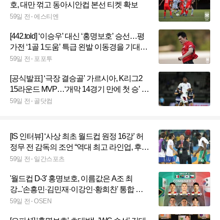
호, 대만 꺾고 동아시안컵 본선 티켓 확보
59일 전
에스티엔
[442.told] ‘이승우’ 대신 ‘홍명보호’ 승선…평
가전 ‘1골 1도움’ 특급 왼발 이동경을 기대해
야 하는 이유
59일 전
포포투
[공식발표] ‘극장 결승골’ 가르시아, K리그2
15라운드 MVP…‘개막 14경기 만에 첫 승’ 충
북청주는 베스트팀 선정
59일 전
골닷컴
[IS 인터뷰] ‘사상 최초 월드컵 원정 16강’ 허
정무 전 감독의 조언 “역대 최고 라인업, 후회
없이 뛰길”
59일 전
일간스포츠
'월드컵 D-3' 홍명보호, 이름값은 A조 최
강...'손흥민·김민재·이강인·황희찬' 통합 베
스트11 선정→멕시코와 공동 1위
59일 전
OSEN