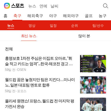
뉴스
연예
날씨
홈
축구
해외축구
야구
해외야구
골프
농구
뉴스
영상
일정
순위
팀/선수
최신 뉴스
많이 본
전체
홍명보호 1차전 주심은 이집트 오마르, "휘
슬 적고 카드는 엄격"...한국-체코전 경고 관
리가 변수
59일 전
OSEN
월드컵 꿈은 놓쳤지만 팀은 지킨다…미나미
노, 일본 대표팀 멘토로 합류
59일 전
포모스
올리세 원맨쇼! 프랑스, 월드컵 전 마지막 평
가전서 완승