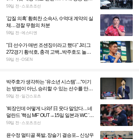
위배' 분노의 성명 발표
59일 전
스포츠조선
'갑질 의혹' 황희찬 소속사, 수억대 계약의 실
체…경찰 무혐의 처분
59일 전
에스티엔
"日 선수가 매번 조센징이라고 했다" J리그
272경기 황석호, 충격 고백...박주호도 놀란
일본 텃세
59일 전
OSEN
박주호가 생각하는 ‘유소년 시스템’…“이기
는 방법이 아닌, 승리할 수 있는 선수를 만들
어야”
59일 전
일간스포츠
'퇴장인데 어떻게 나와!' 日 웃다 말았다…네
덜란드 '핵심 MF' OUT→15일 일본과 WC '첫
경기' 뛸 수 있다
59일 전
스포츠조선
윤수정 멀티골 폭발, 장슬기 결승포... 신상우