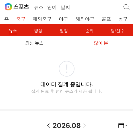
뉴스
연예
날씨
홈
축구
해외축구
야구
해외야구
골프
농구
뉴스
영상
일정
순위
팀/선수
최신 뉴스
많이 본
데이터 집계 중입니다.
집계 완료 후 랭킹 뉴스가 제공 됩니다.
2026
.
08
년월 선택 열기/닫기
이전 날짜
다음 날짜