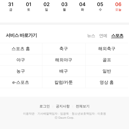
31
01
02
03
04
05
06
금
토
일
월
화
수
오늘
서비스 바로가기
뉴스
연예
스포츠
스포츠 홈
축구
해외축구
야구
해외야구
골프
농구
배구
일반
e-스포츠
칼럼/카툰
영상 홈
로그인
공지사항
전체보기
이용약관
·
기사배열책임자 : 임광욱
·
청소년보호책임자 : 이호원
ⓒ Daum Corp.