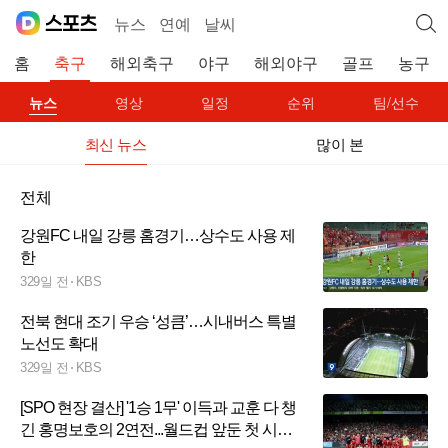
뉴스
연예
날씨
홈
축구
해외축구
야구
해외야구
골프
농구
뉴스
영상
일정
순위
팀/선수
최신 뉴스
많이 본
전체
강원FC 내일 강릉 홈경기…상수도 사용 제
한
329일 전
KBS
전북 현대 조기 우승 ‘성큼’…시내버스 특별
노선도 확대
329일 전
KBS
[SPO 현장 결산] '1승 1무' 이득과 교훈 다 챙
긴 홍명보호의 2연전...월드컵 앞둔 첫 시험