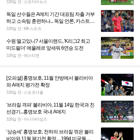
대 어땠나
329일 전
스포티비뉴스
독일 선수들은 A매치 기간 대표팀 차출 거부
하고 소속팀 훈련하나... 독일 언론, 카스트로
프 향한 삐딱한 시선···“눈도장 찍을 기회 놓
329일 전
MK스포츠
쳤어”
수원 떨고있니? 서울이랜드, 'K리그2 최고
미드필더' 에울레르 앞세워 6연승 도전
329일 전
에스티엔
[오피셜] 홍명보호, 11월 안방에서 볼리비아
와 A매치 평가전 확정
329일 전
스포츠서울
'브라질 격파' 볼리비아, 11월 14일 한국과 친
선경기...홍명보호 국내 A매치
329일 전
마니아타임즈
‘상승세’ 홍명보호, 천하의 브라질 꺾은 볼리
비아와 11월 평가전 확정…1994 미국월드