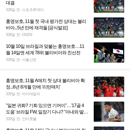
대결
329일 전
스포츠투데이
홍명보호, 11월 첫 국내 평가전 상대는 볼리
비아...5년 만에 재격돌 [공식발표]
329일 전
OSEN
10월 10일 브라질과 맞붙는 홍명보호…11
월 14일엔 세계 78위 볼리비아와 친선전
329일 전
서울신문
홍명보호, 11월 A매치 첫 상대 볼리비아 확
정...6년 8개월 만에 '리턴매치'
329일 전
마이데일리
"일본 귀화? 기회 있으면 기꺼이"…'17골 4
도움' 브라질 FW, 일장기 다나? "아내와 딸들
에게도 좋은 일"
329일 전
인터풋볼