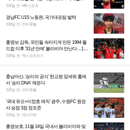
컵 ‘악몽’의 팀
329일 전
MK스포츠
경남FC U15 노동완, 국가대표팀 발탁
329일 전
인터풋볼
홍명보 감독, 국민들 속터지게 만든 1994 월
드컵 이후 '31년 만에' 볼리비아 만난다…11
월 A매치 첫 상대 볼리비아 확정
329일 전
엑스포츠뉴스
충남아산, '승리의 공식' 한교원 앞세워 홈에
서 '승리 DNA' 깨운다
329일 전
인터풋볼
'국대 듀오+이정효 매직' 광주, 수원FC 원정
서 승점 3점 정조준
329일 전
에스티엔
홍명보호, 11월 14일 국내서 볼리비아와 맞