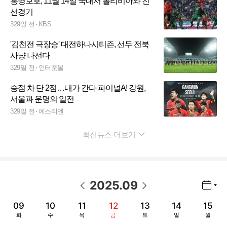
홍명보호, 11월 14일 국내서 볼리비아와 친
선경기
329일 전
KBS
'김천전 극장승' 대전하나시티즌, 선두 전북
사냥 나선다
329일 전
인터풋볼
승점 차 단 2점…내가 간다 파이널A! 강원,
서울과 운명의 일전
329일 전
에스티엔
최신뉴스 더보기
펼치기
2025
.
09
년월 선택 열기/닫기
이전 날짜
다음 날짜
09
10
11
12
13
14
15
화
수
목
금
토
일
월