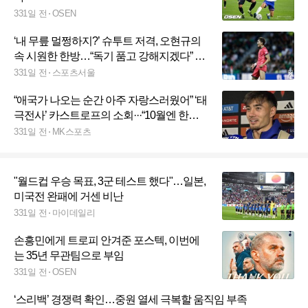
331일 전
OSEN
‘내 무릎 멀쩡하지?’ 슈투트 저격, 오현규의
속 시원한 한방…“독기 품고 강해지겠다” 약
속 지켰다
331일 전
스포츠서울
“애국가 나오는 순간 아주 자랑스러웠어” ‘태
극전사’ 카스트로프의 소회···“10월엔 한국
에서 경기하고 싶다”
331일 전
MK스포츠
"월드컵 우승 목표, 3군 테스트 했다"…일본,
미국전 완패에 거센 비난
331일 전
마이데일리
손흥민에게 트로피 안겨준 포스텍, 이번에
는 35년 무관팀으로 부임
331일 전
OSEN
‘스리백’ 경쟁력 확인…중원 열세 극복할 움직임 부족