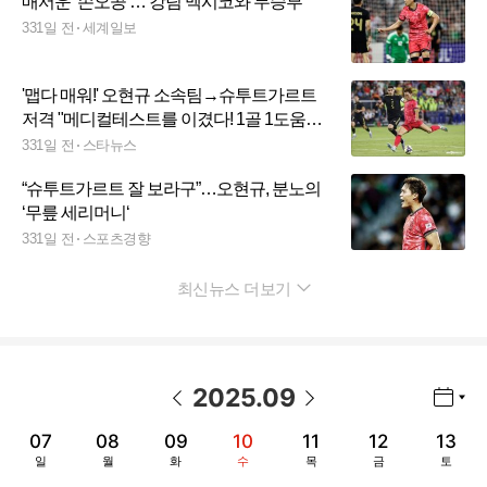
매서운 ‘손오공’… 강팀 멕시코와 무승부
331일 전
세계일보
'맵다 매워!' 오현규 소속팀→슈투트가르트
저격 "메디컬테스트를 이겼다! 1골 1도움으
로 존재감 과시"
331일 전
스타뉴스
“슈투트가르트 잘 보라구”…오현규, 분노의
‘무릎 세리머니‘
331일 전
스포츠경향
최신뉴스 더보기
펼치기
2025
.
09
년월 선택 열기/닫기
이전 날짜
다음 날짜
07
08
09
10
11
12
13
일
월
화
수
목
금
토