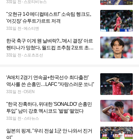
월에도 반드시 뽑힐 것"
331일 전
스포티비뉴스
"오현규 1-0 메디컬테스트!" 소속팀 헹크도,
'어깃장' 슈투트가르트 저격
331일 전
에스티엔
한국 축구 이게 웬 날벼락?...'메시 결장' 아르
헨티나가 망쳤다, 월드컵 조추첨 2포트 초비
상
331일 전
스포츠조선
‘A매치 2경기 연속골+한국선수 최다출전’
역사를 쓴 손흥민…LAFC “자랑스러운 쏘니”
331일 전
OSEN
"한국 잔혹하다, 위대한 'SONALDO' 손흥민
투입" 남미 강호 멕시코도 '벌벌' 떨었다
331일 전
스타뉴스
일본의 핑계, "우리 전설 1군 안 나와서 진거
야"