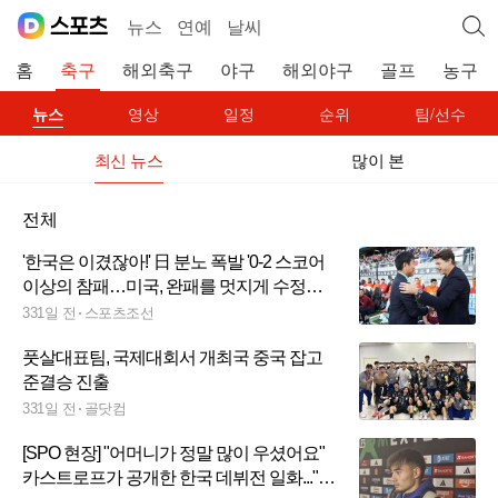
뉴스
연예
날씨
홈
축구
해외축구
야구
해외야구
골프
농구
뉴스
영상
일정
순위
팀/선수
최신 뉴스
많이 본
전체
'한국은 이겼잖아!' 日 분노 폭발 '0-2 스코어
이상의 참패…미국, 완패를 멋지게 수정해
왔다'
331일 전
스포츠조선
풋살대표팀, 국제대회서 개최국 중국 잡고
준결승 진출
331일 전
골닷컴
[SPO 현장] "어머니가 정말 많이 우셨어요"
카스트로프가 공개한 한국 데뷔전 일화..."10