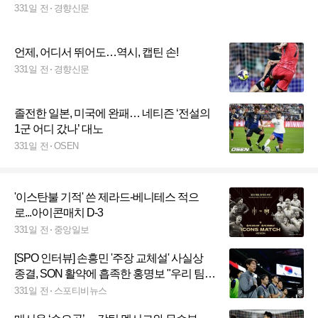
331일 전
경향신문
언제, 어디서 뛰어도…역시, 캡틴 손!
331일 전
경향신문
졸전한 일본, 미국에 완패… 네티즌 ‘전설의
1군 어디 갔나’ 대노
331일 전
OSEN
'이스탄불 기적' 쓴 제라드-베니테스 적으
로...아이콘매치 D-3
331일 전
중앙일보
[SPO 인터뷰] 손흥민 '주장 교체설' 사실상
종결, SON 활약에 흡족한 홍명보 "우리 팀의
해결사"
331일 전
스포티비뉴스