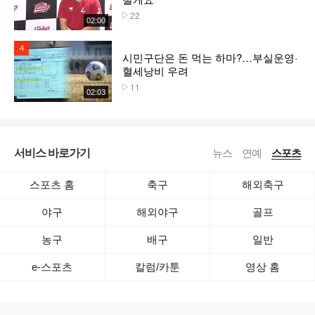
22
플레이수
02:00
4위
시민구단은 돈 먹는 하마?…부실운영·
혈세낭비 우려
11
플레이수
02:03
서비스 바로가기
뉴스
연예
스포츠
스포츠 홈
축구
해외축구
야구
해외야구
골프
농구
배구
일반
e-스포츠
칼럼/카툰
영상 홈