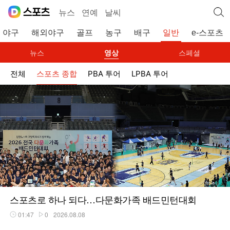
뉴스
연예
날씨
야구
해외야구
골프
농구
배구
일반
e-스포츠
뉴스
영상
스페셜
전체
스포츠 종합
PBA 투어
LPBA 투어
스포츠로 하나 되다…다문화가족 배드민턴대회
01:47
0
2026.08.08
재생시간
플레이수