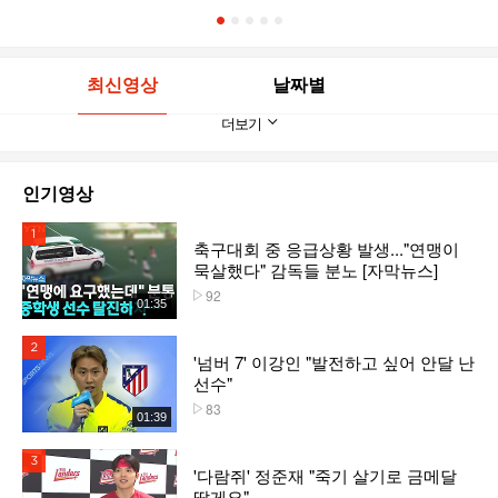
1
2
3
4
5
최신영상
날짜별
더보기
인기영상
1위
축구대회 중 응급상황 발생..."연맹이
묵살했다" 감독들 분노 [자막뉴스]
92
플레이수
01:35
2위
'넘버 7' 이강인 "발전하고 싶어 안달 난
선수"
83
플레이수
01:39
3위
'다람쥐' 정준재 "죽기 살기로 금메달
딸게요"