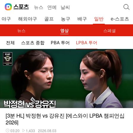
뉴스
연예
날씨
야구
해외야구
골프
농구
배구
일반
e-스포츠
뉴스
영상
스페셜
전체
스포츠 종합
PBA 투어
LPBA 투어
[3분 HL] 박정현 vs 강유진 [에스와이 LPBA 챔피언십
2026]
03:20
1,433
2026.08.03
재생시간
플레이수