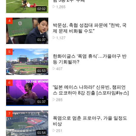
1,265
플레이수
02:02
4위
박문성, 축협 성접대 파문에 "천박, 국
제 문제 비화될 수도"
1,127
플레이수
01:37
5위
한화이글스 ‘폭염 휴식’…가을야구 반
등 기회될까?
407
플레이수
01:53
6위
'일본 에이스 나와라!' 신유빈, 챔피언
스 요코하마 8강 진출 [스포타임#뉴스]
285
플레이수
01:37
7위
폭염으로 멈춘 프로야구, 가을 일정도
비상
251
플레이수
01:54