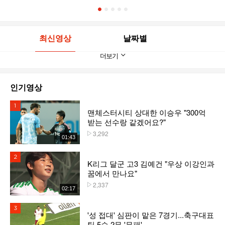
1
2
3
4
5
최신영상
날짜별
더보기
인기영상
1위
맨체스터시티 상대한 이승우 "300억
받는 선수랑 같겠어요?"
3,292
플레이수
01:43
2위
K리그 달군 고3 김예건 "우상 이강인과
꿈에서 만나요"
2,337
플레이수
02:17
3위
'성 접대' 심판이 맡은 7경기...축구대표
팀 5승 2무 '무패'