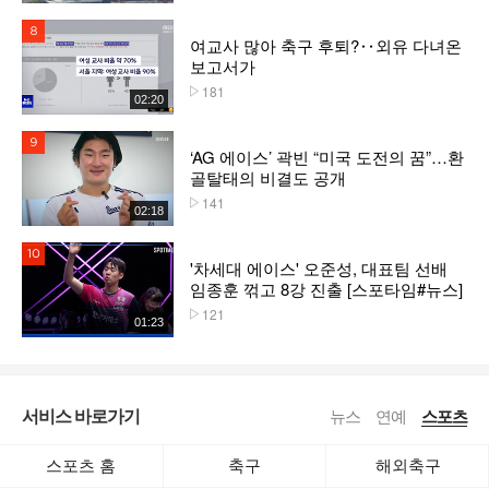
8위
여교사 많아 축구 후퇴?‥외유 다녀온
보고서가
181
플레이수
02:20
9위
‘AG 에이스’ 곽빈 “미국 도전의 꿈”…환
골탈태의 비결도 공개
141
플레이수
02:18
10위
'차세대 에이스' 오준성, 대표팀 선배
임종훈 꺾고 8강 진출 [스포타임#뉴스]
121
플레이수
01:23
서비스 바로가기
뉴스
연예
스포츠
스포츠 홈
축구
해외축구