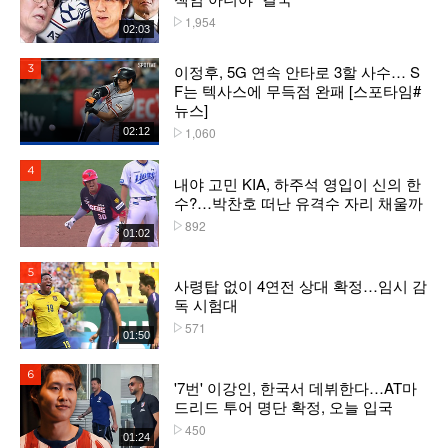
1,954
플레이수
02:03
이정후, 5G 연속 안타로 3할 사수… S
3위
F는 텍사스에 무득점 완패 [스포타임#
뉴스]
1,060
02:12
플레이수
4위
내야 고민 KIA, 하주석 영입이 신의 한
수?…박찬호 떠난 유격수 자리 채울까
892
플레이수
01:02
5위
사령탑 없이 4연전 상대 확정…임시 감
독 시험대
571
플레이수
01:50
6위
'7번' 이강인, 한국서 데뷔한다…AT마
드리드 투어 명단 확정, 오늘 입국
450
플레이수
01:24