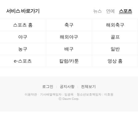
서비스 바로가기
뉴스
연예
스포츠
스포츠 홈
축구
해외축구
야구
해외야구
골프
농구
배구
일반
e-스포츠
칼럼/카툰
영상 홈
로그인
공지사항
전체보기
이용약관
·
기사배열책임자 : 임광욱
·
청소년보호책임자 : 이호원
ⓒ Daum Corp.