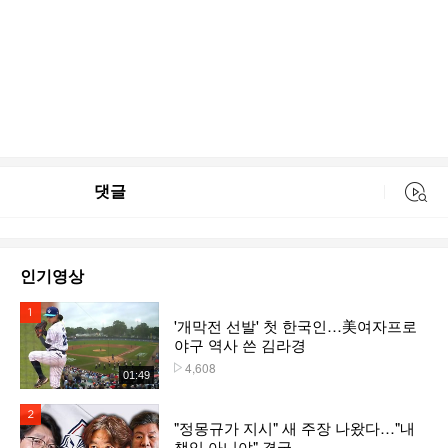
댓글
동영상 검색
인기영상
1위
'개막전 선발' 첫 한국인…美여자프로
야구 역사 쓴 김라경
4,608
플레이수
01:49
2위
"정몽규가 지시" 새 주장 나왔다…"내
책임 아니야" 결국