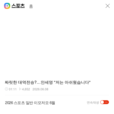
닫기
홈
짜릿한 대역전승?…안세영 "저는 아쉬웠습니다"
01:11
4,652
2026.06.08
재생시간
플레이수
2026 스포츠 일반 이모저모 6월
연속재생