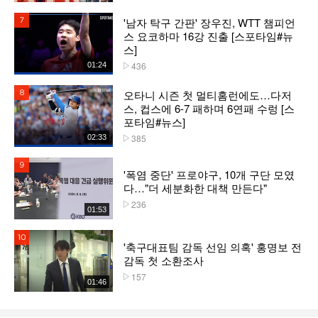
'남자 탁구 간판' 장우진, WTT 챔피언
7위
스 요코하마 16강 진출 [스포타임#뉴
스]
436
01:24
플레이수
오타니 시즌 첫 멀티홈런에도…다저
8위
스, 컵스에 6-7 패하며 6연패 수렁 [스
포타임#뉴스]
385
02:33
플레이수
9위
'폭염 중단' 프로야구, 10개 구단 모였
다…"더 세분화한 대책 만든다"
236
플레이수
01:53
10위
'축구대표팀 감독 선임 의혹' 홍명보 전
감독 첫 소환조사
157
플레이수
01:46