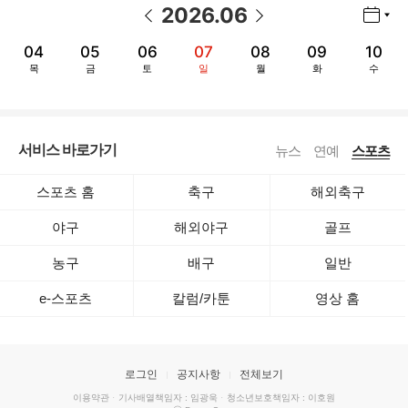
2026
.
06
년월 선택 열기/닫기
이전 날짜
다음 날짜
04
05
06
07
08
09
10
목
금
토
일
월
화
수
서비스 바로가기
뉴스
연예
스포츠
스포츠 홈
축구
해외축구
야구
해외야구
골프
농구
배구
일반
e-스포츠
칼럼/카툰
영상 홈
로그인
공지사항
전체보기
이용약관
·
기사배열책임자 : 임광욱
·
청소년보호책임자 : 이호원