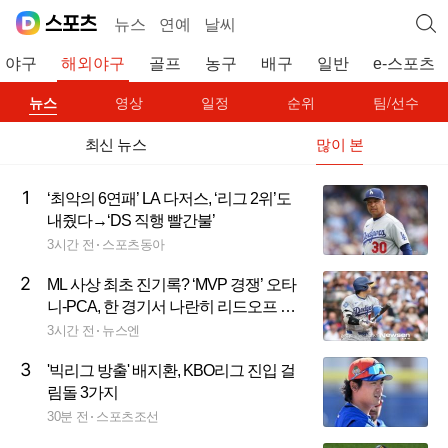
뉴스
연예
날씨
야구
해외야구
골프
농구
배구
일반
e-스포츠
뉴스
영상
일정
순위
팀/선수
최신 뉴스
많이 본
1
‘최악의 6연패’ LA 다저스, ‘리그 2위’도
내줬다→‘DS 직행 빨간불’
3시간 전
스포츠동아
2
ML 사상 최초 진기록? ‘MVP 경쟁’ 오타
니-PCA, 한 경기서 나란히 리드오프 홈
런
3시간 전
뉴스엔
3
'빅리그 방출' 배지환, KBO리그 진입 걸
림돌 3가지
30분 전
스포츠조선