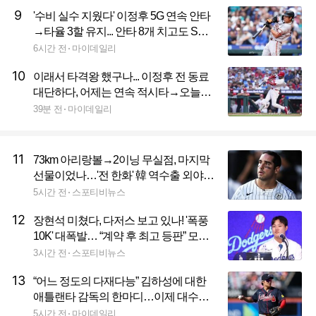
9
'수비 실수 지웠다' 이정후 5G 연속 안타
→타율 3할 유지... 안타 8개 치고도 SF
0-6 완패→2연패 빠졌다
6시간 전
마이데일리
10
이래서 타격왕 했구나... 이정후 전 동료
대단하다, 어제는 연속 적시타→오늘은
홈런 쾅 'PHI 좋겠네'
39분 전
마이데일리
11
73km 아리랑볼→2이닝 무실점, 마지막
선물이었나…'전 한화' 韓 역수출 외야
수, 스스로 방출 택했다
5시간 전
스포티비뉴스
12
장현석 미쳤다, 다저스 보고 있나! '폭풍
10K' 대폭발… “계약 후 최고 등판” 모두
가 놀랐다
3시간 전
스포티비뉴스
13
“어느 정도의 다재다능” 김하성에 대한
애틀랜타 감독의 한마디…이제 대수비·
대주자까지 다해야 한다
5시간 전
마이데일리