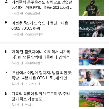
4
가정폭력·음주운전도 실력으로 덮었던
304홈런 거포인데… 타율 .203 165억 베
테랑, 결국 '방출엔딩'
2시간 전
스포츠조선
5
이정후, 5경기 연속 안타 행진…타율
0.305→0.303 하락
5시간 전
스포츠투데이
6
'계약 땐 잘했다더니, 이제와서 나가라
니'...팬, 언론 압박에 애틀랜타, 김하성
방출하나?
5시간 전
마니아타임즈
7
'두산에서 이렇게 잘치지.' 방출 외인 美
폭발…4할 타율·OPS 1.151, 새 외인은
아직 0.229
4시간 전
스포츠조선
8
기록적 폭염에 멈춰선 프로야구, 주말
경기 취소 가능성도
2시간 전
뉴시스