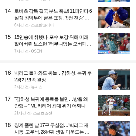
14
로버츠 감독 결국 분노 폭발! 11피안타 6
실점 최악투에 굳은 표정...'9전 전승' 라
우어 大난조→LAD, 시즌 최다 6연패 수
6시간 전
스포탈코리아
렁
15
15연승에 취했나, 포수 보강 위해 미래
팔아버린 보스턴 “터무니없는 오버페
이” 혹평
7시간 전
OSEN
16
빅리그 돌아와도 싸늘…김하성, 복귀 후
2경기 연속 결장
2시간 전
뉴시스
17
"김하성 복귀에 동료들 불만…방출 왜
안했나" ML 커리어 최대 위기 어쩌나
21시간 전
스포츠조선
18
징계 풀린 날 17구 무실점…‘빅리그 재
시동’ 고우석, 28번째 생일 마운드는 불