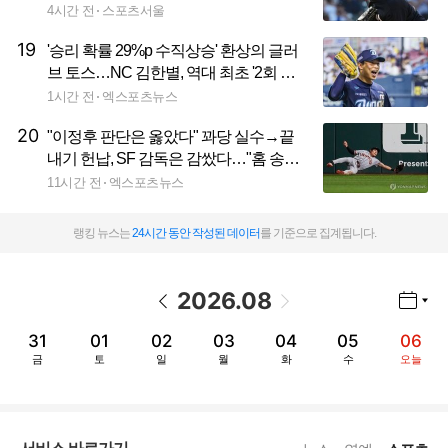
발
4시간 전
스포츠서울
19
'승리 확률 29%p 수직상승' 환상의 글러
브 토스…NC 김한별, 역대 최초 '2회 연
속' 월간 캡스플레이 선정
1시간 전
엑스포츠뉴스
20
"이정후 판단은 옳았다" 꽈당 실수→끝
내기 헌납, SF 감독은 감쌌다…"홈 송구
생각하다 마지막 포구 놓쳤을 뿐"
11시간 전
엑스포츠뉴스
랭킹 뉴스는
24시간 동안 작성된 데이터
를 기준으로 집계됩니다.
2026
.
08
년월 선택 열기/닫기
이전 날짜
다음 날짜
31
01
02
03
04
05
06
금
토
일
월
화
수
오늘