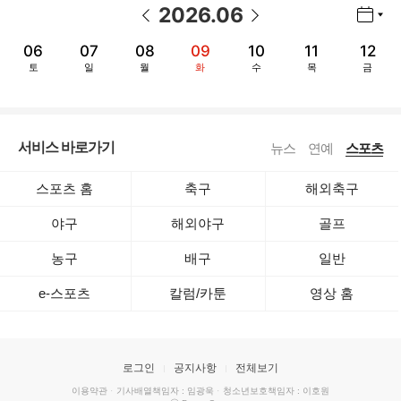
2026
.
06
년월 선택 열기/닫기
이전 날짜
다음 날짜
06
07
08
09
10
11
12
토
일
월
화
수
목
금
서비스 바로가기
뉴스
연예
스포츠
스포츠 홈
축구
해외축구
야구
해외야구
골프
농구
배구
일반
e-스포츠
칼럼/카툰
영상 홈
로그인
공지사항
전체보기
이용약관
·
기사배열책임자 : 임광욱
·
청소년보호책임자 : 이호원