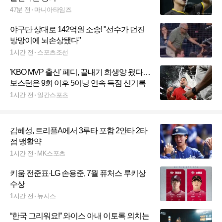
47분 전
마니아타임즈
야구단 상대로 142억원 소송! "선수가 던진
방망이에 뇌손상됐다"
1시간 전
스포츠조선
'KBO MVP 출신' 페디, 끝내기 희생양 됐다…
보스턴은 9회 이후 5이닝 연속 득점 신기록
1시간 전
일간스포츠
김혜성, 트리플A에서 3루타 포함 2안타 2타
점 맹활약
1시간 전
MK스포츠
키움 전준표·LG 손용준, 7월 퓨처스 루키상
수상
1시간 전
뉴시스
“한국 그리워요!” 와이스 아내 이토록 외치는