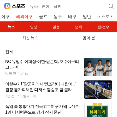
뉴스
연예
날씨
야구
해외야구
골프
농구
배구
일반
e-스포츠
뉴스
영상
일정
순위
팀/선수
최신 뉴스
많이 본
전체
NC 유망주 이희성·이한·윤준혁, 호주야구리
그 파견
방금 전
뉴시스
이럴수가! "팔꿈치에서 뼛조각이 나왔어..."
결장 불가피해진 다저스 필승조 윌 클라
인...PS 아웃 가능성도 높아
1분 전
스포탈코리아
폭염 속 봉황대기 전국고교야구 개막…선수
1명 어지럼증으로 경기 잠시 중단