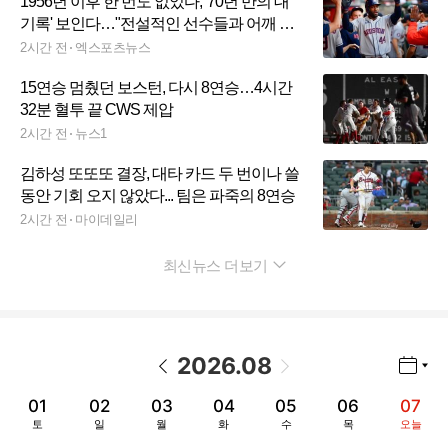
1956년 이후 한 번도 없었다, '70년 만의 대
기록' 보인다…"전설적인 선수들과 어깨 나
란히 할 기회"
2시간 전
엑스포츠뉴스
15연승 멈췄던 보스턴, 다시 8연승…4시간
32분 혈투 끝 CWS 제압
2시간 전
뉴스1
김하성 또또또 결장, 대타 카드 두 번이나 쓸
동안 기회 오지 않았다... 팀은 파죽의 8연승
2시간 전
마이데일리
최신뉴스 더보기
펼치기
2026
.
08
년월 선택 열기/닫기
이전 날짜
다음 날짜
01
02
03
04
05
06
07
토
일
월
화
수
목
오늘