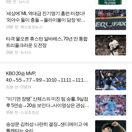
9분 전
뉴시스
'세상에' ML 역대급 진기명기 홈런 터졌다!
'외야수 둘이 충돌→플라이볼이 담장 밖으
로 쏙'…美 중계진도 "평생 한 번 볼까 말까"
19분 전
엑스포츠뉴스
경악
타격 물오른 휴스턴 알바레스, 70년 만 통합
트리플크라운 도전장
26분 전
뉴시스
KBO 20승 MVP,
4:0→5:5→7:7→9:9→10:10→11:11→11:12
역대급 끝내기 패배 희생양 됐다
31분 전
OSEN
"이기면 장땡" 산체스의 미친 팀 승률, 9실점
후 5연승→20승 보인다...사이영상은 관심
밖
35분 전
스포츠조선
송성문·김하성 나란히 결장...샌디에이고·애
틀랜타는 승리