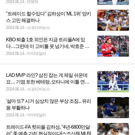
2024.06.14.
OSEN
"트레이드 할수있다" 김하성이 'ML 1위' 양키
스 고민 해결하나
2024.06.14.
스포티비뉴스
KBO 퇴출 1호 외인은 지금 트리플A에 있
다…그런데 이 고비를 못 넘기네, 박효준 든
든한 지원 절실
2024.06.14.
마이데일리
LAD MVP 라인? 삼진 잡는 게 제일 쉬운데
요… 기염 토한 베테랑, 오타니에 이틀 연속
굴욕 선사 [LAD 게임노트]
2024.06.14.
스포티비뉴스
'설마 또?' 시거 심상치 않은 부상 조짐... 유리
몸 부활하나
2024.06.14.
마이데일리
트레이드-FA 핫피플 김하성, "4년-6800만달
러" 美 예측 가히 현실적이다[스조산책 MLB]