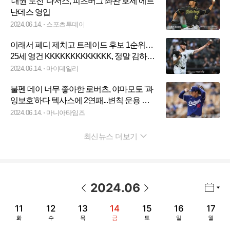
'대권 도전' 다저스, 피츠버그 좌완 호세 에르
난데스 영입
2024.06.14.
스포츠투데이
이래서 페디 제치고 트레이드 후보 1순위…
25세 영건 KKKKKKKKKKKKK, 정말 김하성
만날까
2024.06.14.
마이데일리
불펜 데이 너무 좋아한 로버츠, 야마모토 '과
잉보호'하다 텍사스에 2연패...변칙 운용 언
제까지?
2024.06.14.
마니아타임즈
최신뉴스 더보기
펼치기
2024
.
06
년월 선택 열기/닫기
이전 날짜
다음 날짜
11
12
13
14
15
16
17
화
수
목
금
토
일
월