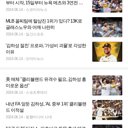
부터 시작, 15일부터 뉴욕 메츠와 3연전 생
중계
2024.06.14.
스포티비뉴스
MLB 꼴찌팀에 탈삼진 1위가 있다? 13K로
글래스노우와 어깨 나란히
2024.06.14.
일간스포츠
'김하성 절친' 프로파, '가성비 괴물'로 각성한
이유
2024.06.14.
오마이뉴스
美 매체 "클리블랜드 유격수 필요, 김하성 흥
미로운 옵션"
2024.06.14.
스포츠투데이
내년 FA 앞둔 김하성, 'AL 중부 1위' 클리블랜
드 이적설
2024.06.14.
동행미디어 시대