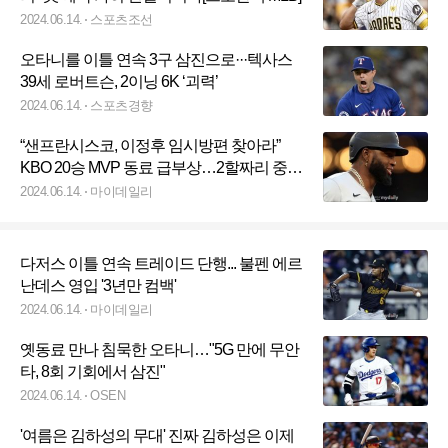
2024.06.14.
스포츠조선
오타니를 이틀 연속 3구 삼진으로···텍사스
39세 로버트슨, 2이닝 6K ‘괴력’
2024.06.14.
스포츠경향
“샌프란시스코, 이정후 임시방편 찾아라”
KBO 20승 MVP 동료 급부상…2할짜리 중견
수에게 ‘열광’
2024.06.14.
마이데일리
다저스 이틀 연속 트레이드 단행... 불펜 에르
난데스 영입 '3년만 컴백'
2024.06.14.
마이데일리
옛동료 만나 침묵한 오타니…"5G 만에 무안
타, 8회 기회에서 삼진"
2024.06.14.
OSEN
'여름은 김하성의 무대' 진짜 김하성은 이제