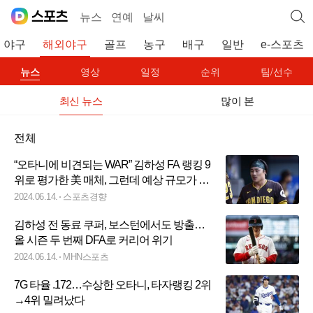
뉴스
연예
날씨
야구
해외야구
골프
농구
배구
일반
e-스포츠
뉴스
영상
일정
순위
팀/선수
최신 뉴스
많이 본
전체
“오타니에 비견되는 WAR” 김하성 FA 랭킹 9
위로 평가한 美 매체, 그런데 예상 규모가 4
년 6800만 달러, 이유는?
2024.06.14.
스포츠경향
김하성 전 동료 쿠퍼, 보스턴에서도 방출…
올 시즌 두 번째 DFA로 커리어 위기
2024.06.14.
MHN스포츠
7G 타율 .172…수상한 오타니, 타자랭킹 2위
→4위 밀려났다