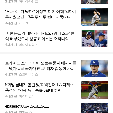
후는?
3시간 전
마니아타임즈
"ML 소문 다 났다!" 이정후 '미친 어깨' 얼마나
무서웠으면…3루 주자 두 번이나 묶다니, 감
독도 감탄
3시간 전
OSEN
'미친 돈질의 대명사' 다저스, 7명에 2조 4천
억 퍼부었으나 성공 케이스는 오타니와 야
마모토뿐
4시간 전
마니아타임즈
트레이드 소식에 야마모토는 문자 메시지를
보냈다…日 국가대표 1번타자 감동한 사연
"정말 좋은 사람이다"
4시간 전
스포티비뉴스
9회말 끝내기 홈런 맞고 역전패! LA 다저스,
충격의 7연패 늪→승률 5할대 추락
4시간 전
마이데일리
epaselect USA BASEBALL
4시간 전
연합뉴스