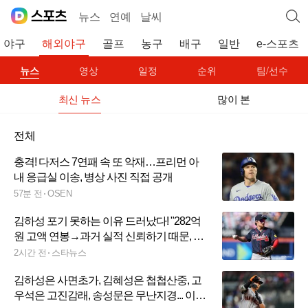
뉴스
연예
날씨
야구
해외야구
골프
농구
배구
일반
e-스포츠
뉴스
영상
일정
순위
팀/선수
최신 뉴스
많이 본
전체
충격! 다저스 7연패 속 또 악재…프리먼 아
내 응급실 이송, 병상 사진 직접 공개
57분 전
OSEN
김하성 포기 못하는 이유 드러났다! "282억
원 고액 연봉→과거 실적 신뢰하기 때문, 수
비 여전히 호평"
2시간 전
스타뉴스
김하성은 사면초가, 김혜성은 첩첩산중, 고
우석은 고진감래, 송성문은 무난지경... 이정