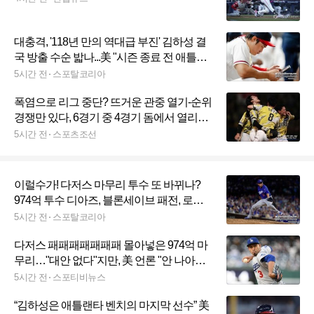
대충격, '118년 만의 역대급 부진' 김하성 결
국 방출 수순 밟나...美 "시즌 종료 전 애틀랜
타 떠날 유력 후보" 충격 전망
5시간 전
스포탈코리아
폭염으로 리그 중단? 뜨거운 관중 열기-순위
경쟁만 있다, 6경기 중 4경기 돔에서 열리고,
한신 평균 관중 4만1947명, 꼴찌 라쿠텐도
5시간 전
스포츠조선
KBO리그 1위 삼성보다 2000명 많아
이럴수가! 다저스 마무리 투수 또 바뀌나?
974억 투수 디아즈, 블론세이브 패전, 로버
츠 감독도 고민
5시간 전
스포탈코리아
다저스 패패패패패패패 몰아넣은 974억 마
무리…"대안 없다"지만, 美 언론 "안 나아지
면 물러날 것"
5시간 전
스포티비뉴스
“김하성은 애틀랜타 벤치의 마지막 선수” 美