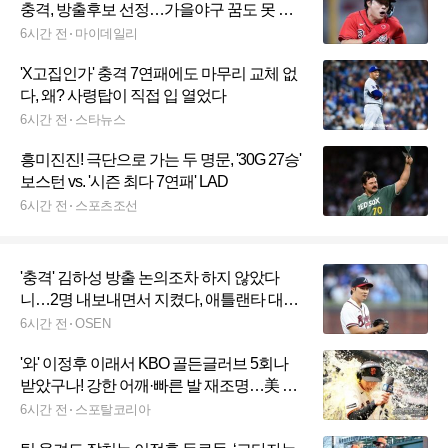
충격, 방출후보 선정…가을야구 꿈도 못 꾼
다? 냉정한 현주소
6시간 전
마이데일리
'X고집인가' 충격 7연패에도 마무리 교체 없
다, 왜? 사령탑이 직접 입 열었다
6시간 전
스타뉴스
흥미진진! 극단으로 가는 두 명문, '30G 27승'
보스턴 vs. '시즌 최다 7연패' LAD
6시간 전
스포츠조선
'충격' 김하성 방출 논의조차 하지 않았다
니…2명 내보내면서 지켰다, 애틀랜타 대체
왜?
6시간 전
OSEN
'와' 이정후 이래서 KBO 골든글러브 5회나
받았구나! 강한 어깨·빠른 발 재조명…美 중
계진·감독 극찬 쏟아졌다
6시간 전
스포탈코리아