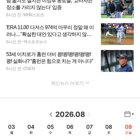
팀 옮겨도 잘치는 이정후 동료들, ‘교타자는
장소를 가리지 않는다’ 입증
6시간 전
MHN스포츠
'ERA 11.00' 다저스 974억 마무리 정말 왜 이
러나…"확실한 대안 있다고 생각하지 않아"
로버츠 감독도 고민 토로
6시간 전
엑스포츠뉴스
53세 이치로가 홈런 더비 쾅!쾅!쾅!쾅!쾅!쾅!
쾅! 실화냐? “홈런은 힘으로 치는 게 아니다”
6시간 전
OSEN
최신뉴스 더보기
펼치기
2026
.
08
년월 선택 열기/닫기
이전 날짜
다음 날짜
03
04
05
06
07
08
09
월
화
수
목
금
토
오늘