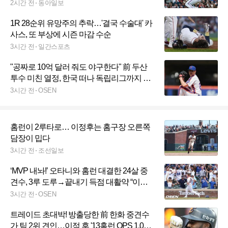
2시간 전
동아일보
1R 28순위 유망주의 추락…'결국 수술대' 카
사스, 또 부상에 시즌 마감 수순
3시간 전
일간스포츠
"공짜로 10억 달러 줘도 야구한다" 前 두산
투수 미친 열정, 한국 떠나 독립리그까지 추
락했는데…이래서 ML 복귀했구나
3시간 전
OSEN
홈런이 2루타로… 이정후는 홈구장 오른쪽
담장이 밉다
3시간 전
조선일보
‘MVP 내놔!’ 오타니와 홈런 대결한 24살 중
견수, 3루 도루→끝내기 득점 대활약 “이게
내가 원했던 플레이”
3시간 전
OSEN
트레이드 초대박! 방출당한 前 한화 중견수
가 팀 2위 견인…이적 후 '13홈런 OPS 1.039'