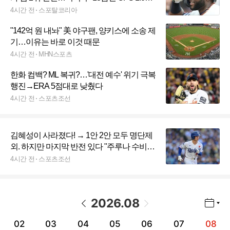
맹활약, 포스트시즌에서도 이어질까
4시간 전
스포탈코리아
"142억 원 내놔" 美 야구팬, 양키스에 소송 제
기…이유는 바로 이것 때문
4시간 전
MHN스포츠
한화 컴백? ML 복귀?…'대전 예수' 위기 극복
행진→ERA 5점대로 낮췄다
4시간 전
스포츠조선
김혜성이 사라졌다! → 1안 2안 모두 명단제
외. 하지만 마지막 반전 있다 "주루나 수비
뛰어난 선수 포함될수도"
4시간 전
스포츠조선
2026
.
08
년월 선택 열기/닫기
이전 날짜
다음 날짜
02
03
04
05
06
07
08