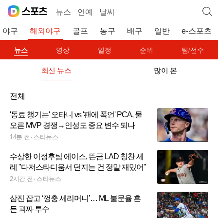
뉴스
연예
날씨
야구
해외야구
골프
농구
배구
일반
e-스포츠
뉴스
영상
일정
순위
팀/선수
최신 뉴스
많이 본
전체
'동료 챙기는' 오타니 vs '팬에 폭언' PCA, 물
오른 MVP 경쟁→인성도 중요 변수 되나
14분 전
스타뉴스
수상한 이정후팀 에이스, 뜬금 LAD 칭찬 세
례 "다저스타디움서 던지는 건 정말 재밌어"
2시간 전
스타뉴스
삼진 잡고 ‘껑충 세리머니’… ML 불문율 흔
든 괴짜 투수