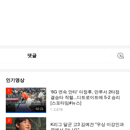
댓글
동영상 검색
인기영상
'6G 연속 안타' 이정후, 만루서 2타점
1위
결승타 작렬...디트로이트에 5-2 승리
[스포타임#뉴스]
2,678
02:21
플레이수
2위
K리그 달군 고3 김예건 "우상 이강인과
꿈에서 만나요"