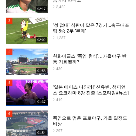
2,422
플레이수
02:17
3위
'성 접대' 심판이 맡은 7경기...축구대표
팀 5승 2무 '무패'
1,287
플레이수
02:02
4위
한화이글스 ‘폭염 휴식’…가을야구 반
등 기회될까?
430
플레이수
01:53
5위
'일본 에이스 나와라!' 신유빈, 챔피언
스 요코하마 8강 진출 [스포타임#뉴스]
419
플레이수
01:37
6위
폭염으로 멈춘 프로야구, 가을 일정도
비상
297
플레이수
01:54