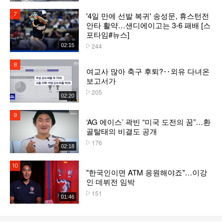
'4일 만에 선발 복귀' 송성문, 휴스턴전
7위
안타 활약…샌디에이고는 3-6 패배 [스
포타임#뉴스]
244
02:15
플레이수
8위
여교사 많아 축구 후퇴?‥외유 다녀온
보고서가
205
플레이수
02:20
9위
‘AG 에이스’ 곽빈 “미국 도전의 꿈”…환
골탈태의 비결도 공개
176
플레이수
02:18
10위
"한국인이면 ATM 응원해야죠"…이강
인 데뷔전 임박
151
플레이수
01:46