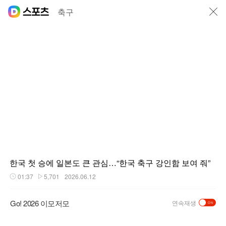
닫기
축구
한국 첫 승에 일본도 큰 관심…“한국 축구 강인함 보여 줘”
01:37
5,701
2026.06.12
재생시간
플레이수
Go! 2026 이모저모
연속재생