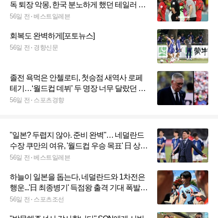
독 퇴장 악몽, 한국 분노하게 했던 테일러 심
판 북중미 월드컵 등판
56일 전
베스트일레븐
회복도 완벽하게[포토뉴스]
56일 전
경향신문
졸전 욕먹은 안첼로티, 첫승점 새역사 로페
테기…‘월드컵 데뷔’ 두 명장 너무 달랐던 승
점 1점
56일 전
스포츠경향
"일본? 두렵지 않아. 준비 완벽"… 네덜란드
수장 쿠만의 여유, '월드컵 우승 목표' 日 상대
로 자신감 표출→ "모든 선수 출전 가능"
56일 전
베스트일레븐
하늘이 일본을 돕는다, 네덜란드와 1차전은
행운...'日 최종병기' 득점왕 출격 기대 폭발,
"판다이크도 두렵지 않아"
56일 전
스포츠조선