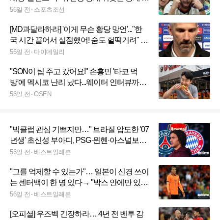
과…회장직 사임 후폭풍
56일 전
스포츠조선
[MD과달라하라] '이게 무슨 황당 망언'..."한
국 시간 끌어서 실점했어! 숨도 헐떡거려" 체
코 코치 극대노, '시간 지연+고지대 적응' 반
56일 전
마이데일리
박
"SON이 팁 주고 갔어요!" 손흥민 '타코 먹
방'에 멕시코 난리 났다...웨이터 인터뷰까지
화제 "사인 유니폼 받았다"
56일 전
OSEN
"빅클럽 관심 기쁘지만…" 브라질 압도한 '07
년생' 초신성 부아디, PSG·뮌헨·아스널보다
월드컵에 집중
56일 전
베스트일레븐
"그를 억제할 수 있는가"… 일본이 신경 쓰이
는 센터백이 한 명 있다→ "박스 안에만 있어
도 거대한 위협"
56일 전
베스트일레븐
[오피셜] 우즈벡 긴장하라… 4년 전 벤투 감