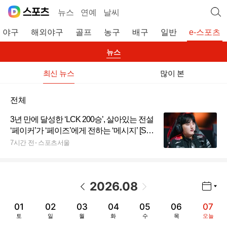
뉴스
연예
날씨
야구
해외야구
골프
농구
배구
일반
e-스포츠
뉴스
최신 뉴스
많이 본
전체
3년 만에 달성한 ‘LCK 200승’, 살아있는 전설
‘페이커’가 ‘페이즈’에게 전하는 ‘메시지’ [SS
시선집중]
7시간 전
스포츠서울
2026
.
08
년월 선택 열기/닫기
이전 날짜
다음 날짜
01
02
03
04
05
06
07
토
일
월
화
수
목
오늘