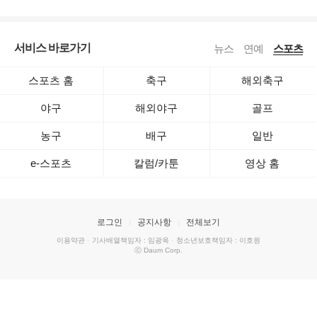
서비스 바로가기
뉴스
연예
스포츠
스포츠 홈
축구
해외축구
야구
해외야구
골프
농구
배구
일반
e-스포츠
칼럼/카툰
영상 홈
로그인
공지사항
전체보기
이용약관
·
기사배열책임자 : 임광욱
·
청소년보호책임자 : 이호원
ⓒ Daum Corp.