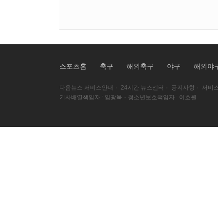
스포츠홈
축구
해외축구
야구
해외야
다음뉴스 서비스안내
·
24시간 뉴스센터
·
공지사항
·
서비스
기사배열책임자 : 임광욱
·
청소년보호책임자 : 이호원