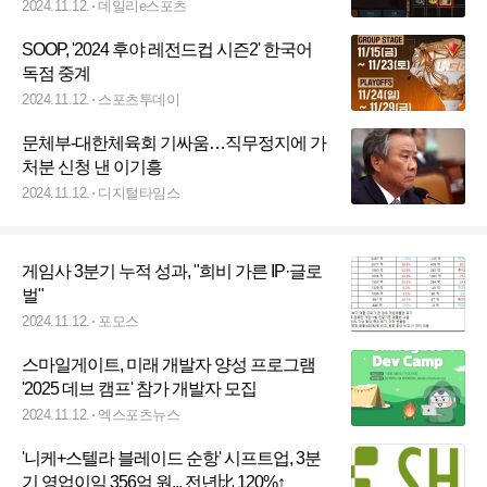
2024.11.12.
데일리e스포츠
SOOP, '2024 후야 레전드컵 시즌2' 한국어
독점 중계
2024.11.12.
스포츠투데이
문체부-대한체육회 기싸움…직무정지에 가
처분 신청 낸 이기흥
2024.11.12.
디지털타임스
게임사 3분기 누적 성과, "희비 가른 IP·글로
벌"
2024.11.12.
포모스
스마일게이트, 미래 개발자 양성 프로그램
'2025 데브 캠프' 참가 개발자 모집
2024.11.12.
엑스포츠뉴스
'니케+스텔라 블레이드 순항' 시프트업, 3분
기 영업이익 356억 원... 전년比 120%↑