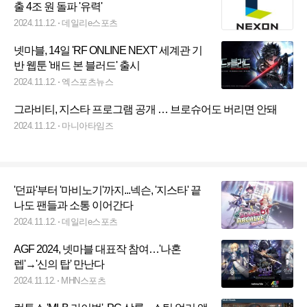
출 4조 원 돌파 '유력'
2024.11.12.
데일리e스포츠
넷마블, 14일 'RF ONLINE NEXT' 세계관 기
반 웹툰 '배드 본 블러드' 출시
2024.11.12.
엑스포츠뉴스
그라비티, 지스타 프로그램 공개 … 브로슈어도 버리면 안돼
2024.11.12.
마니아타임즈
'던파'부터 '마비노기'까지...넥슨, '지스타' 끝
나도 팬들과 소통 이어간다
2024.11.12.
데일리e스포츠
AGF 2024, 넷마블 대표작 참여…'나혼
렙'→'신의 탑' 만난다
2024.11.12.
MHN스포츠