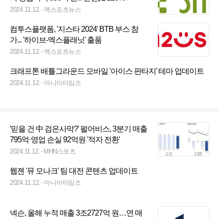
2024.11.12.
엑스포츠뉴스
컴투스플랫폼, '지스타 2024' BTB 부스 참
가... '하이브-엑스플래닛' 출품
2024.11.12.
엑스포츠뉴스
크래프톤 배틀그라운드 모바일 '아이스 판타지' 테마 업데이트
2024.11.12.
마니아타임즈
'믿을 건 中 검은사막?' 펄어비스, 3분기 매출
795억·영업 손실 92억원 '적자 전환'
2024.11.12.
MHN스포츠
웹젠 '뮤 모나크' 팀 대전 콘텐츠 업데이트
2024.11.12.
마니아타임즈
넥슨, 올해 누적 매출 3조2727억 원…연 매