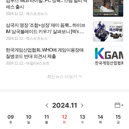
컴투스 'MLB 라이벌', PC 상륙... 스팀 얼리 액
세스 출시
2024.11.12.
엑스포츠뉴스
삼국지 명장 '조합+성장' 재미 듬뿍... 하이브
IM '삼국블레이드 키우기' 살펴보니 [엑's 리
뷰]
2024.11.12.
엑스포츠뉴스
한국게임산업협회, WHO에 게임이용장애
질병코드 반대 의견서 제출
2024.11.12.
데일리e스포츠
최신뉴스 더보기
펼치기
2024
.
11
년월 선택 열기/닫기
이전 날짜
다음 날짜
09
10
11
12
13
14
15
토
일
월
화
수
목
금