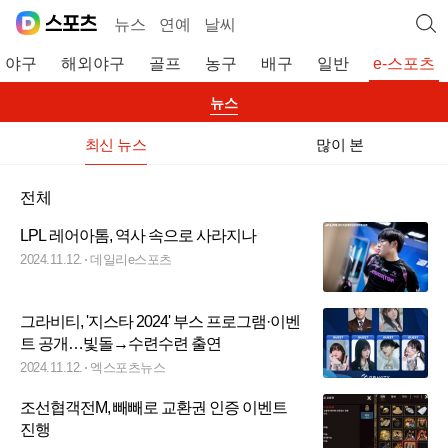
뉴스
연예
날씨
야구
해외야구
골프
농구
배구
일반
e-스포츠
뉴스
최신 뉴스
많이 본
전체
LPL 레어아톰, 역사 속으로 사라지나
2024.11.12.
데일리e스포츠
그라비티, '지스타 2024' 부스 프로그램·이벤
트 공개…빛돌→수련수련 출연
2024.11.12.
엑스포츠뉴스
조선협객전M, 빼빼로 교환권 인증 이벤트
진행