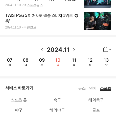
2024.11.10.
엑스포츠뉴스
TWIS, PGS 5 이어 6도 결승 2일 차 1위로 ‘껑
충’
2024.11.10.
국민일보
2024
.
11
년월 선택 열기/닫기
이전 날짜
다음 날짜
07
08
09
10
11
12
13
목
금
토
일
월
화
수
서비스 바로가기
뉴스
연예
스포츠
스포츠 홈
축구
해외축구
야구
해외야구
골프