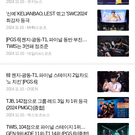
2024.11.10.
쿠키뉴스
'신예' KELIANBAO, LEST 꺾고 'SWC2024'
최강자 등극
2024.11.10.
MHN스포츠
[PGS 6] 젠지-광동-T1, 파이널 동반 부진…
TWIS는 3연패 정조준
2024.11.10.
데일리e스포츠
韓 젠지-광동-T1, 파이널 스테이지 2일차도
'노 치킨' [PGS 6]
2024.11.10.
OSEN
TJB, 142점으로 그룹 레드 3일 차 1위 등극
(2024 PMGC) [종합]
2024.11.10.
엑스포츠뉴스
TWIS, 104점으로 파이널 스테이지 1위…
GEN 9위-KDF 11위-T1 14위 (PGS 6) [종합]