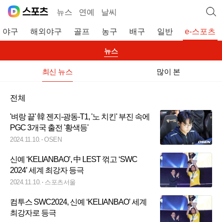
뉴스
연예
날씨
야구
해외야구
골프
농구
배구
일반
e-스포츠
뉴스
최신 뉴스
많이 본
전체
'벼랑 끝' 韓 젠지-광동-T1, '노 치킨' 부진 속에
PGC 3개국 출전 '황색등'
2024.11.10.
OSEN
신예 ‘KELIANBAO’, 中 LEST 꺾고 ‘SWC
2024’ 세계 최강자 등극
2024.11.10.
스포츠서울
컴투스 SWC2024, 신예 ‘KELIANBAO’ 세계
최강자로 등극