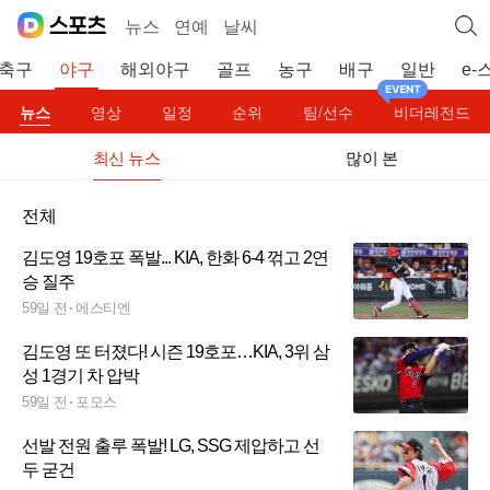
뉴스
연예
날씨
축구
야구
해외야구
골프
농구
배구
일반
e-
뉴스
영상
일정
순위
팀/선수
비더레전드
최신 뉴스
많이 본
전체
김도영 19호포 폭발... KIA, 한화 6-4 꺾고 2연
승 질주
59일 전
에스티엔
김도영 또 터졌다! 시즌 19호포…KIA, 3위 삼
성 1경기 차 압박
59일 전
포모스
선발 전원 출루 폭발! LG, SSG 제압하고 선
두 굳건