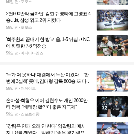
59일 전
포모스
2천600안타 금자탑! 김현수 맹타에 고영표 4
승…kt, 삼성 꺾고 2위 지켰다
59일 전
포모스
'최주환의 끝내기 한 방' 키움, 1-5 뒤집고 NC
에 짜릿한 7-6 역전승
59일 전
마니아타임즈
'누가 더 못하나' 대결에서 두산 이겼다…'한
번에 3실책' 롯데, 김태형 감독 800승 또 다음
기회로
59일 전
더게이트
손아섭-최형우 이어 김현수도 개인 2600안
타 정복, “베테랑 활약이 좋은 자극제”
59일 전
스포츠경향
“강팀은 연패 오래 안 한다” 염갈량의 메시
지, LG를 깨웠다…박해민 “좋은 경기력으로