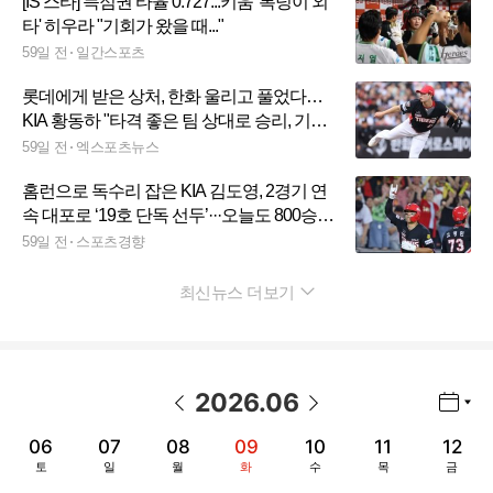
[IS 스타] 득점권 타율 0.727...키움 '복덩이 외
타' 히우라 "기회가 왔을 때..."
59일 전
일간스포츠
롯데에게 받은 상처, 한화 울리고 풀었다…
KIA 황동하 "타격 좋은 팀 상대로 승리, 기쁘
다" [대전 현장]
59일 전
엑스포츠뉴스
홈런으로 독수리 잡은 KIA 김도영, 2경기 연
속 대포로 ‘19호 단독 선두’···오늘도 800승
못 채운 김태형 감독 ‘롯데 5연패’
59일 전
스포츠경향
최신뉴스 더보기
펼치기
2026
.
06
년월 선택 열기/닫기
이전 날짜
다음 날짜
06
07
08
09
10
11
12
토
일
월
화
수
목
금