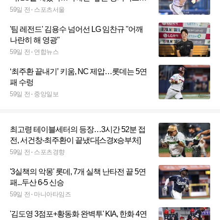
나와” [SS스타]
59일 전
스포츠서울
'팀 레전드' 김용수 넘어선 LG 임찬규 "어깨
나란히 해 영광"
59일 전
연합뉴스
‘최주환 끝내기’ 키움, NC 제압…롯데는 5연
패 수렁
59일 전
중앙일보
최고령 테이블세터의 등장…3시간 52분 접
전, 서건창-최주환이 끝냈다[스경x승부처]
59일 전
스포츠경향
'3실책의 악몽' 롯데, 7개 실책 난타전 끝 5연
패...두산 6-5 신승
59일 전
마니아타임즈
'김도영 3점포+황동화 완벽투' KIA, 한화 4연