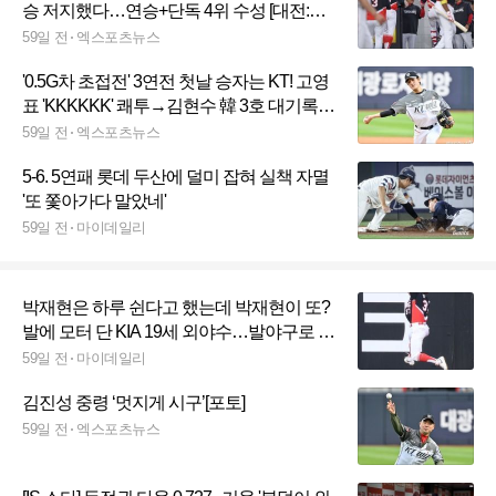
승 저지했다…연승+단독 4위 수성 [대전:스
코어]
59일 전
엑스포츠뉴스
'0.5G차 초접전' 3연전 첫날 승자는 KT! 고영
표 'KKKKKK' 쾌투→김현수 韓 3호 대기록
고지…삼성 9회 무사 1, 2루 찬스 무산 [수원:
59일 전
엑스포츠뉴스
스코어]
5-6. 5연패 롯데 두산에 덜미 잡혀 실책 자멸
'또 쫓아가다 말았네'
59일 전
마이데일리
박재현은 하루 쉰다고 했는데 박재현이 또?
발에 모터 단 KIA 19세 외야수…발야구로 웃
고 발야구로 OUT[MD대전]
59일 전
마이데일리
김진성 중령 ‘멋지게 시구’[포토]
59일 전
엑스포츠뉴스