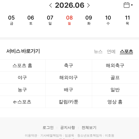
2026
.
06
년월 선택 열기/닫기
이전 날짜
다음 날짜
05
06
07
08
09
10
11
금
토
일
월
화
수
목
서비스 바로가기
뉴스
연예
스포츠
스포츠 홈
축구
해외축구
야구
해외야구
골프
농구
배구
일반
e-스포츠
칼럼/카툰
영상 홈
로그인
공지사항
전체보기
이용약관
·
기사배열책임자 : 임광욱
·
청소년보호책임자 : 이호원