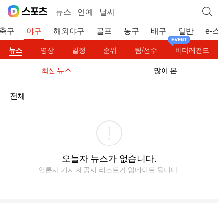
뉴스
연예
날씨
축구
야구
해외야구
골프
농구
배구
일반
e-
뉴스
영상
일정
순위
팀/선수
비더레전드
최신 뉴스
많이 본
전체
오늘자 뉴스가 없습니다.
언론사 기사 제공시 리스트가 업데이트 됩니다.