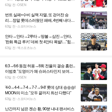
할 발판 마련했다”
63일 전
OSEN
번트 실패+수비 실책 자멸, 또 걷어찬 승
리…정말 롯데스러웠던 패배, 4번째 내다버
린 '꽃다발'
63일 전
스포티비뉴스
안타→안타→2루타→땅볼→삼진→안타,
'한화 특급 루키' 데뷔 첫 4안타 폭발!…"힘든
시간이었지만, 언젠가 기회 올 걸 알아" [부
63일 전
엑스포츠뉴스
산 인터뷰]
6:3→6:6 동점 허용→8회 전율의 결승 홈런...
이범호 "도영이가 왜 슈퍼스타인지 보여주
었다" [오!쎈 광주]
63일 전
OSEN
'4-0→4-4→7-4→7-7→9-8' 롯데 상대 승승승!
MOON의 미소 "모두 끝까지 최선 다했다"
63일 전
스포티비뉴스
난간까지 넘은 젠슨 황, 90분 내내 팬서비스