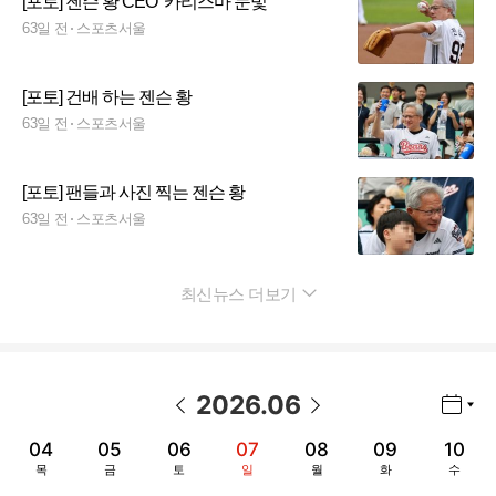
[포토] 젠슨 황 CEO ‘카리스마 눈빛’
63일 전
스포츠서울
[포토] 건배 하는 젠슨 황
63일 전
스포츠서울
[포토] 팬들과 사진 찍는 젠슨 황
63일 전
스포츠서울
최신뉴스 더보기
펼치기
2026
.
06
년월 선택 열기/닫기
이전 날짜
다음 날짜
04
05
06
07
08
09
10
목
금
토
일
월
화
수