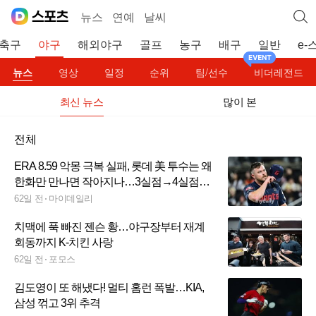
뉴스
연예
날씨
축구
야구
해외야구
골프
농구
배구
일반
e-
뉴스
영상
일정
순위
팀/선수
비더레전드
최신 뉴스
많이 본
전체
ERA 8.59 악몽 극복 실패, 롯데 美 투수는 왜
한화만 만나면 작아지나…3실점→4실점
→5실점, 155km 강속구 소용 없었다
62일 전
마이데일리
치맥에 푹 빠진 젠슨 황…야구장부터 재계
회동까지 K-치킨 사랑
62일 전
포모스
김도영이 또 해냈다! 멀티 홈런 폭발…KIA,
삼성 꺾고 3위 추격