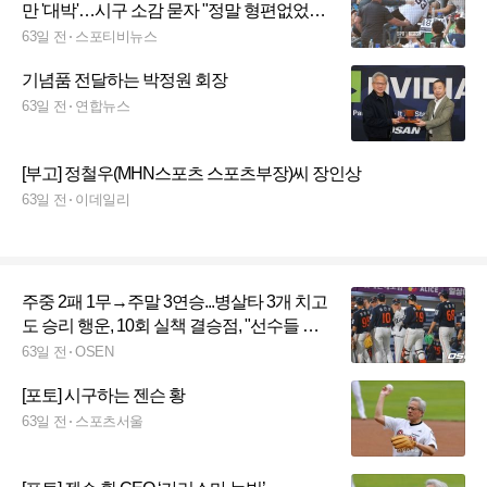
만 '대박'…시구 소감 묻자 "정말 형편없었
죠"
63일 전
스포티비뉴스
기념품 전달하는 박정원 회장
63일 전
연합뉴스
[부고] 정철우(MHN스포츠 스포츠부장)씨 장인상
63일 전
이데일리
주중 2패 1무→주말 3연승...병살타 3개 치고
도 승리 행운, 10회 실책 결승점, "선수들 끝
까지 최선 다했다" [오!쎈 부산]
63일 전
OSEN
[포토] 시구하는 젠슨 황
63일 전
스포츠서울