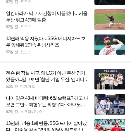
62일 전
포모스
알칸타라가 막고 서건창이 이끌었다…키움,
두산 꺾고 4연패 탈출
62일 전
포모스
13연패 악몽 지웠다…SSG, 베니지아노 호
투 앞세워 2연속 위닝시리즈
62일 전
포모스
젠슨 황 잠실 시구, 왜 LG가 아닌 두산 경기
였을까...알고보면 '첨단' 기업 두산, 엔비디아
핵심 파트너 [배지헌의 브러시백]
62일 전
더게이트
나이 잊은 43세 베테랑, 6월 슬럼프? 깨고 나
오면 그만…최형우는 최형우다 [KBO 노장
만세③]
62일 전
스포티비뉴스
13연패→4승 1패 반등, SSG 드디어 살아났
다…이숭용 감독 “2번의 위닝시리즈로 반등