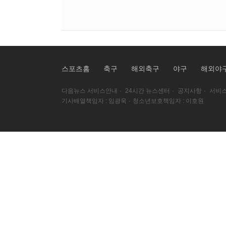
스포츠홈
축구
해외축구
야구
해외야
다음뉴스 서비스안내
·
24시간 뉴스센터
·
공지사항
·
서비스
기사배열책임자 : 임광욱
·
청소년보호책임자 : 이호원