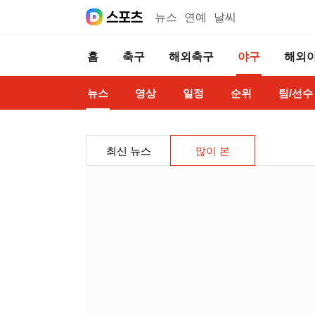
뉴스
연예
날씨
홈
축구
해외축구
야구
해외
뉴스
영상
일정
순위
팀/선수
최신 뉴스
많이 본