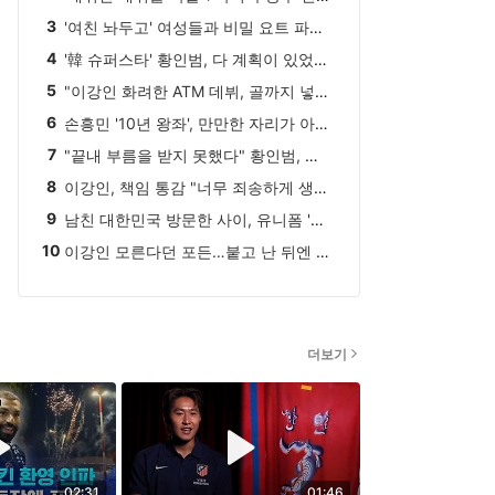
3
'여친 놔두고' 여성들과 비밀 요트 파티→돌아온 탕아, 20개월 만에 맨유 출근…캐릭에게 새 등번호 받았다
4
'韓 슈퍼스타' 황인범, 다 계획이 있었구나...HERE WE GO 기자 보도, 포르투 주전 등극 가능성 UP
5
"이강인 화려한 ATM 데뷔, 골까지 넣었다면 경기장 터졌을 것" 스페인도 놀란 엄청난 인기
6
손흥민 '10년 왕좌', 만만한 자리가 아닌데...'SON 대체자' 추천한 알데르베이럴트, "래시포드, 토트넘에 훌륭한 영입될 것"
'황인범 벤치' 포르투, 리그 개막전서
7
"끝내 부름을 받지 못했다" 황인범, 포르투갈 리그 개막전서 결장…엔트리 포함됐지만 벤치, 포르투 2-0 쾌승
알베르카에 2-0 승리
스포츠투데이
8
이강인, 책임 통감 "너무 죄송하게 생각하고 있습니다"…韓 대표팀 침체에 "팬들 다시 축구 관심 갖도록 최선 다할 것"
9
남친 대한민국 방문한 사이, 유니폼 '대량 처분'...월드컵 무산된 포든 여친, 잉글랜드 대표팀 저지 '중고 판매'
10
이강인 모른다던 포든…붙고 난 뒤엔 "좋은 선수, ATM서 성공하기를"
더보기
02:31
01:46