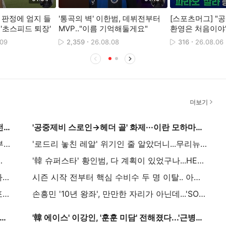
 판정에 엄지 들
'통곡의 벽' 이한범, 데뷔전부터
[스포츠머그] "
'초스피드 퇴장'
MVP‥"이름 기억해둘게요"
환영은 처음이야"
라도 놀란 튀르키
.09
2,359
26.08.08
316
26.08.06
대급 환대
더보기
FIFA의 민간 투자자본 유치 논란 속 모로코 레전드 "인판티노 향한 비난은 유럽의 두려움"
'공중제비 스로인→헤더 골' 화제···이란 모하마디, 러시아 2부리그서 '서커스 어시스트'
'PL 우승도 노릴까' 알론소의 첼시, 구단 문화부터 뜯어고친다...체력 지옥훈련→스리백 실험까지
'로드리 놓친 레알' 위기인 줄 알았더니...무리뉴, 두 달 전부터 대안 준비 "베실바가 있다"
 엄지 척.. 결국 레드카드 퇴장
'韓 슈퍼스타' 황인범, 다 계획이 있었구나...HERE WE GO 기자 보도, 포르투 주전 등극 가능성 UP
'K리그1 득점왕' 싸박, 일본 명문 세레소 오사카 전격 입단...마친 감독 러브콜에 응했다
시즌 시작 전부터 핵심 수비수 두 명 이탈.. 아르테타 감독의 한숨 "살리바·팀버, 복귀까지 시간 더 필요"
맨유의 '성골 유스'가 돌아왔다..'No. 14' 래시포드, 캐링턴 훈련장 복귀→12일 리즈전 출전 예상
손흥민 '10년 왕좌', 만만한 자리가 아닌데...'SON 대체자' 추천한 알데르베이럴트, "래시포드, 토트넘에 훌륭한 영입될 것"
6실점' PL 챔피언 아스날 수비 흔들...아르테타 "기마랑이스 만족, 추가 영입? 올바른 선수 있다면 영입한다"
'韓 에이스' 이강인, '훈훈 미담' 전해졌다...'근병증 소녀팬'과 감동 재회 "기록적 더위에도 지친 기색 없이 반갑게 인사"