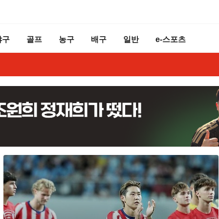
야구
골프
농구
배구
일반
e-스포츠