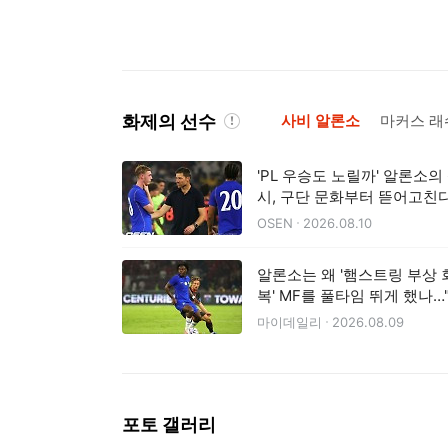
화제의 선수
사비 알론소
마커스 
'PL 우승도 노릴까' 알론소의
시, 구단 문화부터 뜯어고친다.
체력 지옥훈련→스리백 실험
OSEN
2026.08.10
지
알론소는 왜 '햄스트링 부상 
복' MF를 풀타임 뛰게 했나…
신적인 장벽이 있었다"
마이데일리
2026.08.09
포토 갤러리