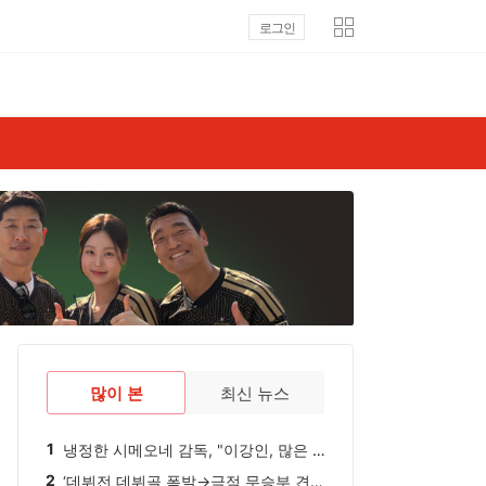
로그인
많이 본
최신 뉴스
1
냉정한 시메오네 감독, "이강인, 많은 훈련 소화하지 못해, 시간이 걸릴 것"..."포지션은 팀의 필요에 따라 기용할 생각"
2
‘데뷔전 데뷔골 폭발→극적 무승부 견인’ 맹활약에 獨 반했다, “새롭게 영입된 이호재, 자신의 다재다능함 유감없이 발휘”