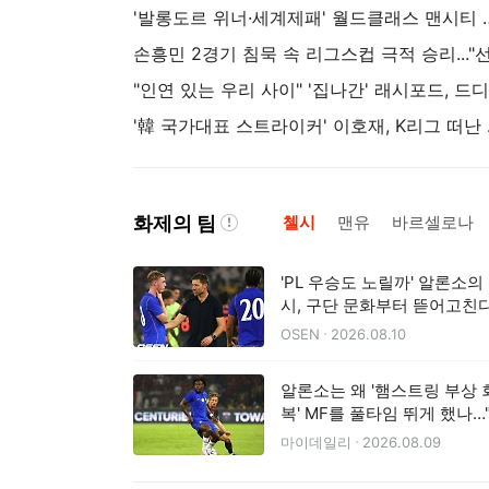
'발롱도르 위너·세계제패' 월드클래스 맨시티 중원 
'韓 국가대표 스트라
화제의 팀
첼시
맨유
바르셀로나
'PL 우승도 노릴까' 알론소의
시, 구단 문화부터 뜯어고친다.
체력 지옥훈련→스리백 실험
OSEN
2026.08.10
지
알론소는 왜 '햄스트링 부상 
복' MF를 풀타임 뛰게 했나…
신적인 장벽이 있었다"
마이데일리
2026.08.09