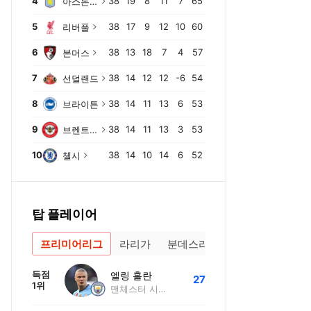
4
38
19
8
11
7
65
아스톤 빌라
5
38
17
9
12
10
60
리버풀
6
38
13
18
7
4
57
본머스
7
38
14
12
12
-6
54
선덜랜드
8
38
14
11
13
6
53
브라이튼
9
38
14
11
13
3
53
브렌트포드
바이에른 뮌헨
토트넘
다름슈타트
리버풀
10
38
14
10
14
6
52
첼시
탑 플레이어
프리미어리그
라리가
분데스리가
득점
엘링 홀란
27
1위
맨체스터 시티 FC