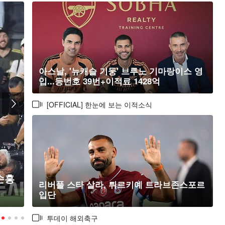
아스날, '뉴캐슬 기둥' 브루노 기마랑이스 영
입...등번호 39번+이적료 1428억
[OFFICIAL] 한눈에 보는 이적소식
손흥
리버풀 스타 살라, 튀르키예 트라브존스포르
손흥민 68분 침묵, LA FC는 1-0 신승
입단
투데이 해외축구