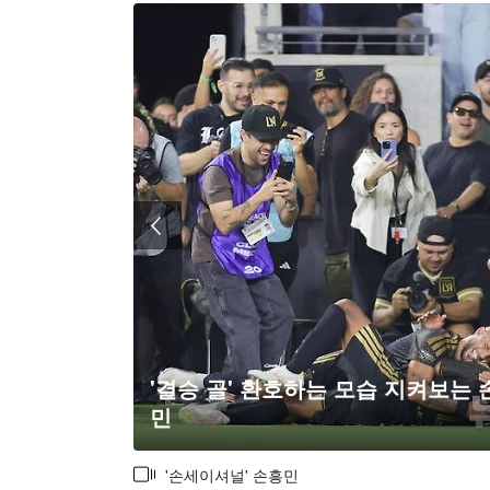
'결승 골' 환호하는 모습 지켜보는 
민
'손세이셔널' 손흥민