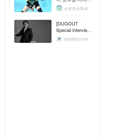
까지, SOOP 측
스포츠스토리
면진 완성
[DUGOUT
Special Interview]
손건영 해설위원
대단한미디어
LA FC, 후반 추가 시간 결승 골…톨루
카에 진땀승
톨루카전,