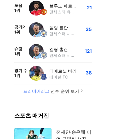
도움
브루노 페르난데스
21
1위
맨체스터 유나이티드
공격P
엘링 홀란
35
1위
맨체스터 시티 FC
슈팅
엘링 홀란
121
1위
맨체스터 시티 FC
경기 수
티에르노 바리
38
1위
에버턴 FC
프리미어리그
선수 순위 보기
스포츠 매거진
전새얀·송은채 이
어 고의정·서지혜