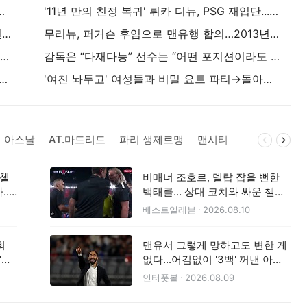
결국 떠나나 "736억 거절했지만... 바르셀로나 영입 확신"
'11년 만의 친정 복귀' 뤼카 디뉴, PSG 재입단...33세 베테랑 풀백 3년 계약
손흥민 2경기 침묵 속 리그스컵 극적 승리..."선수들 한계 도달했다" LAFC 감독 총평 눈길
무리뉴, 퍼거슨 후임으로 맨유행 합의…2013년 그날 비화 공개 “레알을 떠날 때 퍼거슨의 뒤를 이어 맨유에 가기로 계약”
"인연 있는 우리 사이" '집나간' 래시포드, 드디어 맨유 복귀→10번 아닌 14번 배정..'성골 유스' 마지막 기회, 아일랜드 투어 전격 합류
감독은 “다재다능” 선수는 “어떤 포지션이라도 최선”…투톱으로 시작한 이강인, 키포인트 될 ‘변화무쌍’ 포지션
이커' 이호재, K리그 떠난 지 한 달도 안 됐는데...獨 유력지 칭찬까지 등장 "강력한 골, 의료진 역할까지 해냈다"
'여친 놔두고' 여성들과 비밀 요트 파티→돌아온 탕아, 20개월 만에 맨유 출근…캐릭에게 새 등번호 받았다
아스날
AT.마드리드
파리 생제르맹
맨시티
레알 마드리드
 첼
비매너 조호르, 델랍 잡을 뻔한
..
백태클… 상대 코치와 싸운 첼시
까
코치의 분노, 사비 알론소가 직접
베스트일레븐
2026.08.10
뜯어 말렸다
회
맨유서 그렇게 망하고도 변한 게
"정
없다...어김없이 '3백' 꺼낸 아모
림의 밀란, 첼시에 0-3 완패
인터풋볼
2026.08.09