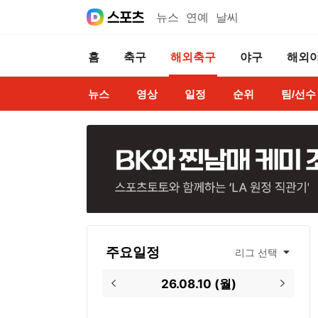
뉴스
연예
날씨
홈
축구
해외축구
야구
해외
뉴스
영상
일정
순위
팀/선수
주요일정
리그 선택
26.08.10
(
월
)