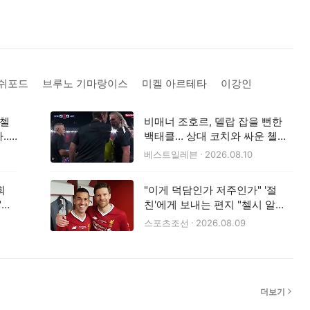
래쉬포드
브루노 기마랑이스
미켈 아르테타
이강인
 첼
비매너 조호르, 델랍 잡을 뻔한
..
백태클… 상대 코치와 싸운 첼시
까
코치의 분노, 사비 알론소가 직접
베스트일레븐
2026.08.10
뜯어 말렸다
회
"이게 덕담인가 저주인가" '절
"정
친'에게 보내는 편지 "첼시 알론
소, 부디 리버풀에 이어 2위를 하
스포츠조선
2026.08.09
길 바라"
더보기