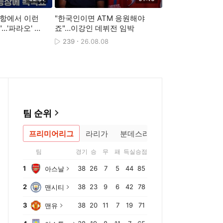
공항에서 이런
"한국인이면 ATM 응원해야
월드컵 뛰어넘는 
…'파라오' 살
죠"…이강인 데뷔전 임박
그’ 열기…아마추
예 팬들의 역
239
26.08.08
138
26.08.10
팀 순위
프리미어리그
라리가
분데스리가
팀
경기
승
무
패
득실
승점
1
38
26
7
5
44
85
아스날
2
38
23
9
6
42
78
맨시티
3
38
20
11
7
19
71
맨유