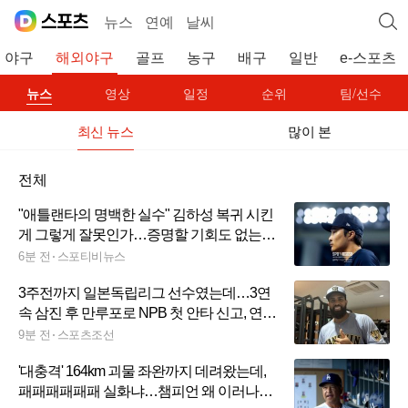
뉴스
연예
날씨
야구
해외야구
골프
농구
배구
일반
e-스포츠
뉴스
영상
일정
순위
팀/선수
최신 뉴스
많이 본
전체
"애틀랜타의 명백한 실수" 김하성 복귀 시킨
게 그렇게 잘못인가…증명할 기회도 없는
데, 쏟아지는 직격탄
6분 전
스포티비뉴스
3주전까지 일본독립리그 선수였는데…3연
속 삼진 후 만루포로 NPB 첫 안타 신고, 연봉
8500만원 외국인 타자 측정불가 괴력[민창
9분 전
스포츠조선
기의 일본야구]
'대충격' 164km 괴물 좌완까지 데려왔는데,
패패패패패패 실화냐…챔피언 왜 이러나