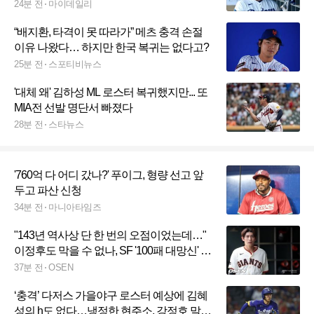
"지는 건 정말 괴롭다, 다시 이겨야 한다"
24분 전
마이데일리
“배지환, 타격이 못 따라가” 메츠 충격 손절
이유 나왔다… 하지만 한국 복귀는 없다고?
25분 전
스포티비뉴스
'대체 왜' 김하성 ML 로스터 복귀했지만... 또
MIA전 선발 명단서 빠졌다
28분 전
스타뉴스
'760억 다 어디 갔나?' 푸이그, 형량 선고 앞
두고 파산 신청
34분 전
마니아타임즈
"143년 역사상 단 한 번의 오점이었는데…"
이정후도 막을 수 없나, SF '100패 대망신' 위
기감 고조
37분 전
OSEN
‘충격’ 다저스 가을야구 로스터 예상에 김혜
성의 h도 없다…냉정한 현주소, 강정호 말