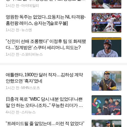
맞다, 트레이드 요구만이 살길
1시간 전
마이데일리
영원한 독주는 없었다..요동치는 NL 타격왕-
홈런왕 레이스, 승자는?[슬로우볼]
1시간 전
뉴스엔
"신인이 선배 조롱했다" 이정후 팀 또 화제됐
다…'징계받은' 스쿠터 세리머니, 의도는?
1시간 전
스포티비뉴스
애틀랜타, 1900만 달러 적자…김하성 계약
안했으면 ‘흑자’였네
1시간 전
MHN스포츠
日충격 폭로 "WBC 당시 내분 있었다! 나쁜
말 안 하는 오타니조차..." 무능한 리더가 참
사냈다
4시간 전
스타뉴스
"트레이드될 줄 알았는데…이런 적 없었다"