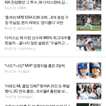
KIA 찬양했던 그 투수, 왜 다저스한테 감동
했나
6시간 전
OSEN
'충격의 NPB' ERA 0.39 괴력…8개 원정 구
장 무실점, 현지 매체도 '경이롭다' 극찬
6시간 전
일간스포츠
다저스는 왜 이런 선수에 980억 최고대우를
한걸까…끝나지 않은 슬럼프 "수술하고 구
속 155km 올랐는데"
6시간 전
스포티비뉴스
“너도? 나도!” MVP 경쟁자들 홈런 2방씩
6시간 전
조선일보
'이래도 ML 콜업 안해?' 前 KIA 외인 또 폭발
했다, 2G 연속 홈런... 트리플A 홈런왕 보인
다→압도적 1위
7시간 전
마이데일리