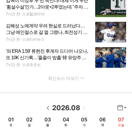
감독이 이정후 두 번 죽인다! 대체 이게 무슨
'횡설수설'인가…2아웃+2루였는데 "주자 신
경 쓰느라" 황당 감싸기
7시간 전
스포탈코리아
김혜성 노예계약 우려 현실로 드러났다…
그냥 에인절스로 갈 껄 그랬나, 최전성기 날
릴 위기
7시간 전
스포티비뉴스
'와 ERA 1.59' 류현진 후계자 드디어 나오나,
또 10K 신기록…'줄줄이 방출' 韓 유망주 희
망되나
7시간 전
스포츠조선
최신뉴스 더보기
펼치기
2026
.
08
년월 선택 열기/닫기
이전 날짜
다음 날짜
01
02
03
04
05
06
07
토
일
월
화
수
목
오늘