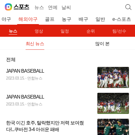
뉴스
연예
날씨
야구
해외야구
골프
농구
배구
일반
e-스포츠
뉴스
영상
일정
순위
팀/선수
최신 뉴스
많이 본
전체
JAPAN BASEBALL
2023.03.15.
연합뉴스
JAPAN BASEBALL
2023.03.15.
연합뉴스
한국 이긴 호주, 탈락했지만 저력 보여줬
다!...쿠바전 3-4 아쉬운 패배