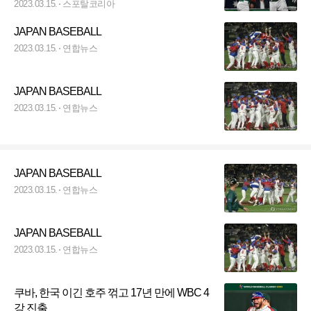
2023.03.15.
스포탈코리아
JAPAN BASEBALL
2023.03.15.
연합뉴스
JAPAN BASEBALL
2023.03.15.
연합뉴스
JAPAN BASEBALL
2023.03.15.
연합뉴스
JAPAN BASEBALL
2023.03.15.
연합뉴스
쿠바, 한국 이긴 호주 꺾고 17년 만에 WBC 4
강 진출