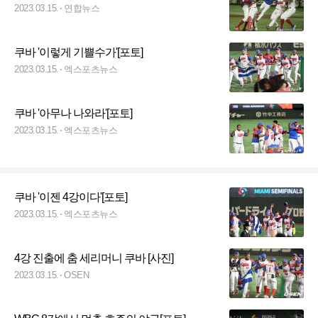
2023.03.15.
연합뉴스
쿠바 '이렇게 기쁠수가'[포토]
2023.03.15.
엑스포츠뉴스
쿠바 '아무나 나와라'[포토]
2023.03.15.
엑스포츠뉴스
쿠바 '이젠 4강이다'[포토]
2023.03.15.
엑스포츠뉴스
4강 진출에 춤 세리머니 쿠바 [사진]
2023.03.15.
OSEN