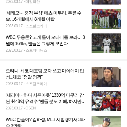
2023.03.17.
데일리안
‘세레모니 충격 부상’ 메츠 마무리, 무릎 수
술…6개월에서 8개월 이탈
2023.03.17.
스포탈코리아
WBC 무용론? 고개 들어 오타니를 보라… 3
월에 164㎞, 팬들은 그렇게 모인다
2023.03.17.
스포티비뉴스
오타니, 체코 대표팀 모자 쓰고 마이애미 입
성...체코 "정말 영광"
2023.03.17.
스포탈코리아
‘세리머니하다 시즌아웃’ 1330억 마무리 감
싼 4448억 유격수 “팬들 분노 이해, 하지만
WBC도 의미있다”
2023.03.17.
OSEN
WBC 한풀이? 김하성, MLB 시범경기서 3타
수 3안타