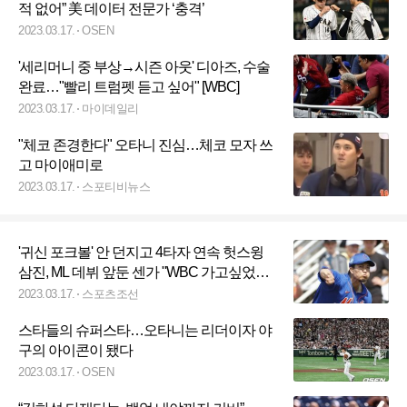
적 없어” 美 데이터 전문가 ‘충격’
2023.03.17.
OSEN
'세리머니 중 부상→시즌 아웃' 디아즈, 수술
완료…"빨리 트럼펫 듣고 싶어" [WBC]
2023.03.17.
마이데일리
"체코 존경한다" 오타니 진심…체코 모자 쓰
고 마이애미로
2023.03.17.
스포티비뉴스
'귀신 포크볼' 안 던지고 4타자 연속 헛스윙
삼진, ML 데뷔 앞둔 센가 "WBC 가고싶었지
만…"
2023.03.17.
스포츠조선
스타들의 슈퍼스타…오타니는 리더이자 야
구의 아이콘이 됐다
2023.03.17.
OSEN