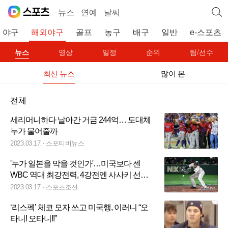
뉴스
연예
날씨
야구
해외야구
골프
농구
배구
일반
e-스포츠
뉴스
영상
일정
순위
팀/선수
최신 뉴스
많이 본
전체
세리머니하다 날아간 거금 244억… 도대체
누가 물어줄까
2023.03.17.
스포티비뉴스
'누가 일본을 막을 것인가'…미국보다 센
WBC 역대 최강전력, 4강전엔 사사키 선발
유력
2023.03.17.
스포츠조선
‘리스펙’ 체코 모자 쓰고 미국행, 이러니 “오
타니! 오타니!!”