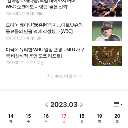
“김하성 다재다능, 백업 내야까지 커버”
WBC 쇼크에도 사령탑 ‘굳은 신뢰’
2023.03.17.
마이데일리
드디어 깨어난 '56홈런' 타자…다르빗슈와
동료들의 믿음 덕에 각성했다 [WBC]
2023.03.17.
마이데일리
미국에 유리한 WBC 일정 변경…MLB 사무
국 비상식적 운영[도쿄 리포트]
2023.03.17.
스포츠조선
최신뉴스 더보기
펼치기
2023
.
03
년월 선택 열기/닫기
이전 날짜
다음 날짜
14
15
16
17
18
19
20
화
수
목
금
토
일
월