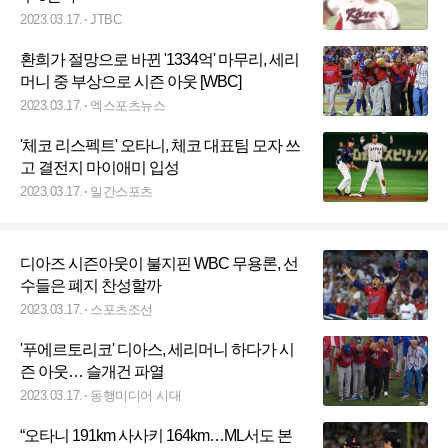
2023.03.17.
JTBC
환희가 절망으로 바뀐 '1334억' 마무리, 세리
머니 중 부상으로 시즌 아웃 [WBC]
2023.03.17.
엑스포츠뉴스
'체코 리스펙트' 오타니, 체코 대표팀 모자 쓰
고 결전지 마이애미 입성
2023.03.17.
일간스포츠
디아즈 시즌아웃이 불지핀 WBC 무용론, 선
수들은 폐지 찬성할까
2023.03.17.
스포츠조선
'푸에르토리코' 디아스, 세리머니 하다가 시
즌 아웃… 슬개건 파열
2023.03.17.
동행미디어 시대
“오타니 191km 사사키 164km…ML서도 본