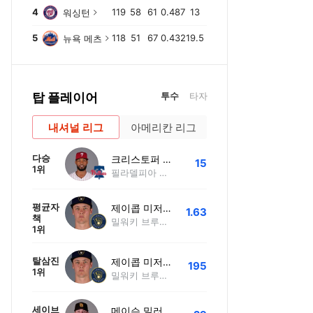
4
119
58
61
0.487
13
워싱턴
5
118
51
67
0.432
19.5
뉴욕 메츠
탑 플레이어
투수
타자
내셔널 리그
아메리칸 리그
다승
크리스토퍼 산체스
15
1위
트루이스
뉴욕 메츠
마이애미
필라델피아 필리스
필라델피아
휴스턴
평균자
제이콥 미저라우스키
1.63
책
밀워키 브루어스
1위
탈삼진
제이콥 미저라우스키
195
1위
밀워키 브루어스
세이브
메이슨 밀러