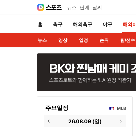
뉴스
연예
날씨
홈
축구
해외축구
야구
해외
뉴스
영상
일정
순위
팀/선수
주요일정
MLB
26.08.09
(
일
)