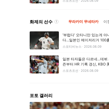
스포츠조선
2026.08.09
화제의 선수
무라카미 무네타카
이
'부럽다' 오타니만 있는게 아
다…일본인 메이저리거 100
폭발, 161km 강속구 밀어쳐
스포티비뉴스
2026.08.09
록 완성
일본 타자들은 다르네…데뷔
즌부터 HR 기록 경신, KBO 
전과 극명한 대비
스포츠조선
2026.08.09
포토 갤러리