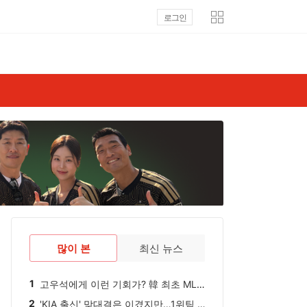
로그인
많이 본
최신 뉴스
1
고우석에게 이런 기회가? 韓 최초 ML 최애 '꿈의 구장' 간다…등판 여부 관심집중
2
'KIA 출신' 맞대결은 이겼지만…1위팀 쫓겨난 투수, 美 복귀전도 망쳤다