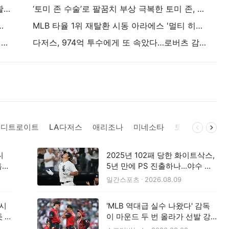
고우석, 2이닝 무실점 호투...김혜성도 2타점 활약
‘토미 존 수술’로 팔꿈치 부상 극복한 토미 존, 생의 끝에서 팬들에게 작별 인사
한국의 리베라’ MLB 복귀 가능성 높인다
MLB 타율 1위 재탈환 시동 아라에스 '멀티 히트' 알바레스에 1리 차 좁혀
"韓人 최초 마이너 20-20 눈앞" 조원빈, 1볼넷 숨고르기… 8월 타율 0.412→40인 로스터 승격 가시화
다저스, 974억 투수에게 또 속았다…로버츠 감독은 그래도 믿는다고? "이 모습은 처음이야"
디트로이트
LA다저스
애리조나
미네소타
토론토
세인
니
2025년 102패 당한 화이트삭스,
홈런
5년 만에 PS 진출하나...야수 세
 대기
대교체 효과 뿜뿜
일간스포츠
2026.08.09
 시
'MLB 역대급 실수 나왔다' 감독
美 도
이 마운드 두 번 올라가 선발 강
판…1회 만에 떠났다