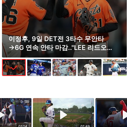
이정후, 9일 DET전 3타수 무안타
→6G 연속 안타 마감.."LEE 리드오
프..
엑스포츠뉴스
01:14
01:49