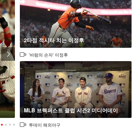
2타점 적시타 치는 이정후
'바람의 손자' 이정후
루이스 아라에즈 ‘새 직장에서도 열심
히 하고 있습니다’
MLB 브렉퍼스트 클럽 시즌2 미디어데이
투데이 해외야구