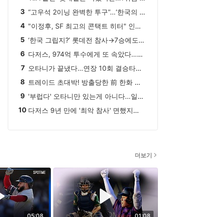
3
“고우석 2이닝 완벽한 투구”…‘한국의 리베라’ MLB 복귀 가능성 높인다
4
"이정후, SF 최고의 콘택트 히터" 인정 받았다…그런데 리드오프 배치는 '그닥'이라고?
5
‘한국 그립지?’ 롯데전 참사→7승에도 방출 수모…美 복귀전도 꼬였다, 2이닝 1실점 조기 강판+패전 눈물
6
다저스, 974억 투수에게 또 속았다…로버츠 감독은 그래도 믿는다고? "이 모습은 처음이야"
다저스 9년 만에 '최악 참사' 면했지
7
오타니가 끝냈다…연장 10회 결승타로 다저스 ‘7연패’ 탈출
만.. 분위기 안 좋다 → "문제는..
8
트레이드 초대박! 방출당한 前 한화 중견수가 팀 2위 견인…이적 후 '13홈런 OPS 1.039' 맹활약, 포스트시즌에서도 이어질까
9
스포츠조선
'부럽다' 오타니만 있는게 아니다…일본인 메이저리거 100홈런 폭발, 161km 강속구 밀어쳐 대기록 완성
10
다저스 9년 만에 '최악 참사' 면했지만.. 분위기 안 좋다 → "문제는 더욱 심각해지고 있다"
더보기
05:08
01:08