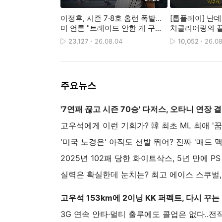
이정후, 시즌 7·8호 홈런 폭발…
[톱플레이] 난
미 언론 "트레이드 안한 게 구단
치클리어링의 
최고의 선택"
23,127
26.08.04
10,052
26.08
주요뉴스
'7연
고우석 