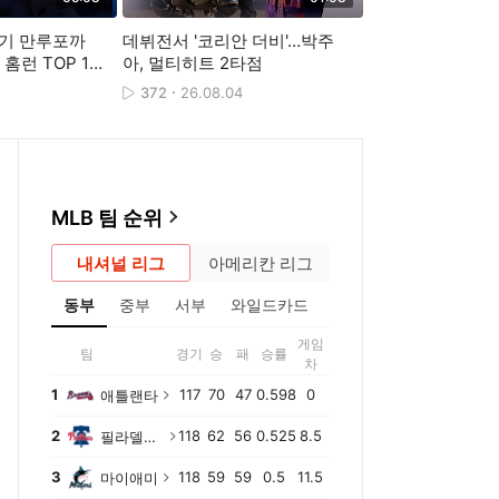
기 만루포까
데뷔전서 '코리안 더비'…박주
72년 만의 여자 
홈런 TOP 10
아, 멀티히트 2타점
발…오랜 꿈 이뤘
372
26.08.04
274
26.08.02
MLB 팀 순위
내셔널 리그
아메리칸 리그
동부
중부
서부
와일드카드
게임
팀
경기
승
패
승률
차
1
117
70
47
0.598
0
애틀랜타
2
118
62
56
0.525
8.5
필라델피아
3
118
59
59
0.5
11.5
마이애미