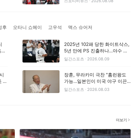
스포티비뉴스
2026.08.08
정후
오타니 쇼헤이
고우석
맥스 슈어저
니
2025년 102패 당한 화이트삭스,
홈런
5년 만에 PS 진출하나...야수 세
 대기
대교체 효과 뿜뿜
일간스포츠
2026.08.09
 시
장훈, 무라카미 극찬 "홈런왕도
美 도
가능…일본인이 미국 야구 이끈
다"
일간스포츠
2026.08.03
더보기