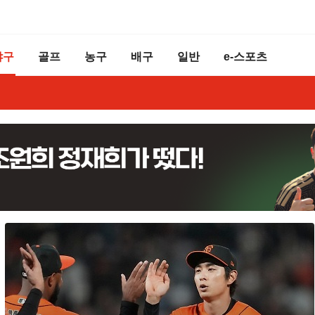
야구
골프
농구
배구
일반
e-스포츠