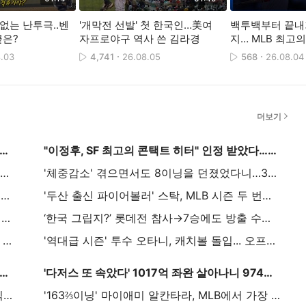
데없는 난투극‥벤
'개막전 선발' 첫 한국인…美여
백투백부터 끝내
끝은?
자프로야구 역사 쓴 김라경
지… MLB 최고의 
[스포타임#뉴스]
.03
4,741
26.08.05
568
26.08.04
더보기
패 끊고 시즌 70승' 다저스, 오타니 연장 결승타로 애리조나 2-1 승
"이정후, SF 최고의 콘택트 히터" 인정 받았다…그런데 리드오프 배치는 '그닥'이라고?
고우석에게 이런 기회가? 韓 최초 ML 최애 '꿈의 구장' 간다..등판 여부 관심집중
'체중감소' 겪으면서도 8이닝을 던졌었다니…3177억 ML 투수 최고 몸값 받을 만하네
'미국 노경은' 아직도 선발 뛰어? 진짜 '매드 맥스'다 → KKKK 추가해 역대 탈삼진 단독 10위 등극
'두산 출신 파이어볼러' 스탁, MLB 시즌 두 번째 등판서 와르르…3이닝 9피안타 5볼넷 8실점→2G 연속 패전
2025년 102패 당한 화이트삭스, 5년 만에 PS 진출하나...야수 세대교체 효과 뿜뿜
‘한국 그립지?’ 롯데전 참사→7승에도 방출 수모…美 복귀전도 꼬였다, 2이닝 1실점 조기 강판+패전 눈물
실력은 확실한데 눈치는? 최고 에이스 스쿠벌, 다저스 유니폼 입자마자 "디트로이트 돌아갈래"
'역대급 시즌' 투수 오타니, 캐치볼 돌입... 오프너로 뛰나 "몇 이닝이든 보너스와 같다" 로버츠 가능성 암시
153km에 2이닝 KK 퍼펙트, 다시 꾸는 ML의 꿈..글러브 논란은 훌훌, 마이너 타자들 그만 봅시다
'다저스 또 속았다' 1017억 좌완 살아나니 974억 우완이 말썽, 반복되는 '불펜 FA 잔혹사'…공 9개 던지고 블론세이브라니
3G 연속 안타·멀티 출루에도 콜업은 없다..전직 빅리거, "김혜성, 트레이드가 베스트"
'163⅔이닝' 마이애미 알칸타라, MLB에서 가장 먼저 규정이닝 돌파...2위와 14이닝 차