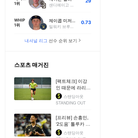
29
1위
샌디에이고 파드리스
WHIP
제이콥 미저라우스키
0.73
1위
밀워키 브루어스
내셔널 리그
선수 순위 보기
스포츠 매거진
[팩트체크] 이강
인 때문에 라리가
시간 바꾼다?…
스탠딩아웃
아틀레티코가 노
STANDING OUT
린 ‘한국 밤 9시’
[프리뷰] 손흥민,
‘2도움’ 톨루카 재
회…리그스컵 첫
스탠딩아웃
골 노린다